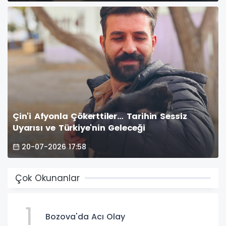
Çin'i Afyonla Çökerttiler… Tarihin Sessiz
Uyarısı ve Türkiye'nin Geleceği
20-07-2026 17:58
Çok Okunanlar
1
Bozova'da Acı Olay