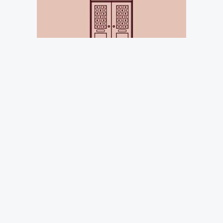
Şanlıurfa’da bir otomobil sürücüsü, fark
etmediği yol ortasındaki elektrik direğine
çarptı. Akıllara durgunluk veren kaza anı ise
saniye saniye güvenlik kamerasına yansıdı.
Edinilen bilgiye göre kaza, Şanlıurfa’nın
Ceylanpınar ilçesinde yaşandı. Turgut Özal