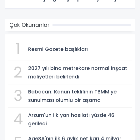
Çok Okunanlar
1
Resmi Gazete başlıkları
2
2027 yılı bina metrekare normal inşaat
maliyetleri belirlendi
3
Babacan: Kanun teklifinin TBMM'ye
sunulması olumlu bir aşama
4
Arzum'un ilk yarı hasılatı yüzde 46
geriledi
AgeSA'nın ilk 6 aylık net karı 4 milyar