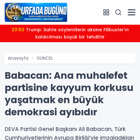
23:50
Trump: Sahte söylentilerin aksine Filibuster'ın
kaldırılması büyük bir tehdittir
Anasayfa
GÜNCEL
Babacan: Ana muhalefet
partisine kayyum korkusu
yaşatmak en büyük
demokrasi ayıbıdır
DEVA Partisi Genel Başkanı Ali Babacan, Türk
Cumhuriyetlerinin Avrupa Birliği’yle imzaladıkları