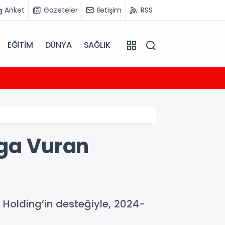
Anket
Gazeteler
İletişim
RSS
EĞİTİM
DÜNYA
SAĞLIK
04:36
kararı
Akçans
mga Vuran
 Holding’in desteğiyle, 2024-