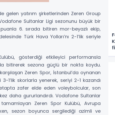
de gelen yatırım şirketlerinden Zeren Group
Vodafone Sultanlar Ligi sezonunu büyük bir
uanla 6. sırada bitiren mor-beyazlı ekip,
F
elesinde Türk Hava Yolları’nı 2-1’lik seriyle
K
f
ulübü, gösterdiği etkileyici performansla
ada bitirerek sezona güçlü bir nokta koydu.
e karşılaşan Zeren Spor, İstanbul’da oynanan
3-1’lik skorlarla yenerek, seriyi 2-1 kazandı
 etapta zafer elde eden voleybolcular, son
 kez daha gururlandırdı. Vodafone Sultanlar
yla tamamlayan Zeren Spor Kulübü, Avrupa
rken, sezon boyunca sergilediği azimli ve