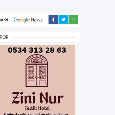
e Ol
SPOR