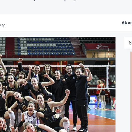
Abon
:10