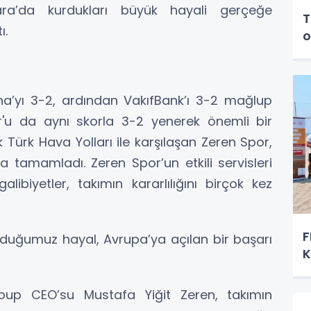
ra’da kurdukları büyük hayali gerçeğe
T
ı.
o
a’yı 3-2, ardından VakıfBank’ı 3-2 mağlup
r'u da aynı skorla 3-2 yenerek önemli bir
ak Türk Hava Yolları ile karşılaşan Zeren Spor,
da tamamladı. Zeren Spor’un etkili servisleri
libiyetler, takımın kararlılığını birçok kez
F
rduğumuz hayal, Avrupa’ya açılan bir başarı
K
oup CEO’su Mustafa Yiğit Zeren, takımın