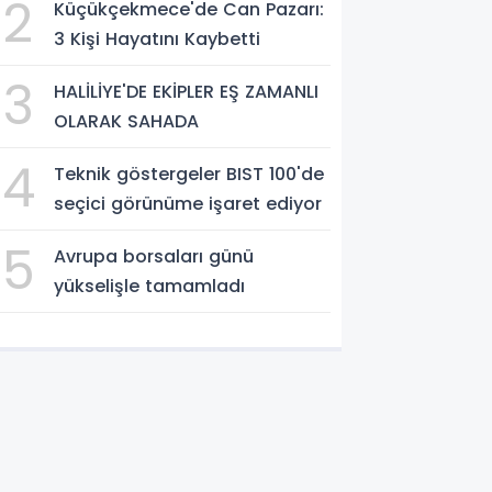
2
Küçükçekmece'de Can Pazarı:
3 Kişi Hayatını Kaybetti
3
HALİLİYE'DE EKİPLER EŞ ZAMANLI
OLARAK SAHADA
4
Teknik göstergeler BIST 100'de
seçici görünüme işaret ediyor
5
Avrupa borsaları günü
yükselişle tamamladı