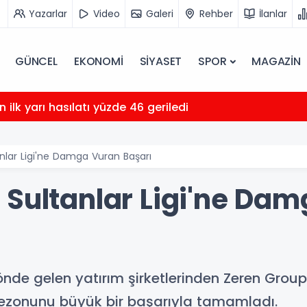
Yazarlar
Video
Galeri
Rehber
İlanlar
GÜNCEL
EKONOMİ
SİYASET
SPOR
MAGAZİN
'ın bağlı ortaklığı Razi Petrochemical'da kar dağıtımı 
nlar Ligi'ne Damga Vuran Başarı
 Sultanlar Ligi'ne Da
önde gelen yatırım şirketlerinden Zeren Group
sezonunu büyük bir başarıyla tamamladı.