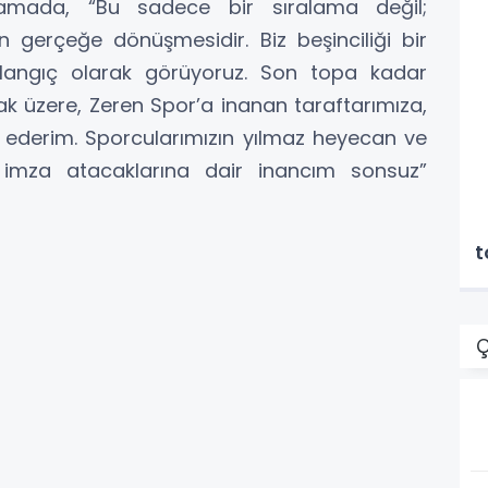
klamada, “Bu sadece bir sıralama değil;
 gerçeğe dönüşmesidir. Biz beşinciliği bir
şlangıç olarak görüyoruz. Son topa kadar
 üzere, Zeren Spor’a inanan taraftarımıza,
r ederim. Sporcularımızın yılmaz heyecan ve
 imza atacaklarına dair inancım sonsuz”
T
t
Ç