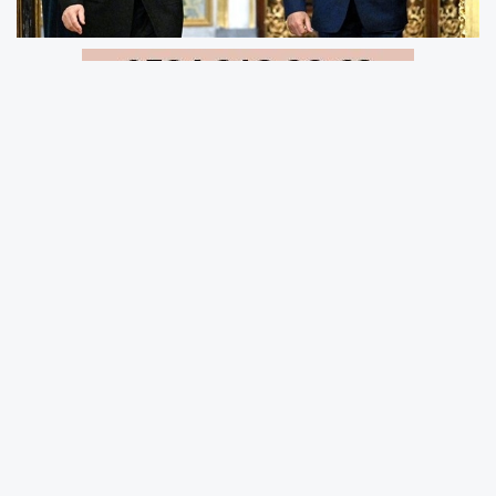
Rusya Devlet Başkanı Putin, Rusya-Mısır
ilişkilerinin yükselişte olduğunu belirterek "İş