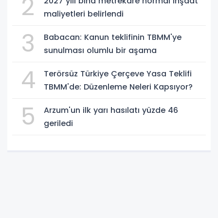
2
2027 yılı bina metrekare normal inşaat
maliyetleri belirlendi
3
Babacan: Kanun teklifinin TBMM'ye
sunulması olumlu bir aşama
4
Terörsüz Türkiye Çerçeve Yasa Teklifi
TBMM'de: Düzenleme Neleri Kapsıyor?
5
Arzum'un ilk yarı hasılatı yüzde 46
geriledi