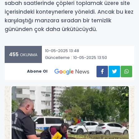
sabah saatlerinde çöpleri toplamak üzere site
içerisindeki konteynerlere yöneldi. Ancak bu kez
karşılaştığı manzara sıradan bir temizlik
gününden çok daha ürkütücüydü.
10-05-2025 13:48
455
OKUNMA
Güncelleme : 10-05-2025 13:50
Abone Ol