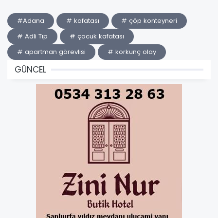
#Adana
# kafatası
# çöp konteyneri
# Adli Tıp
# çocuk kafatası
# apartman görevlisi
# korkunç olay
GÜNCEL