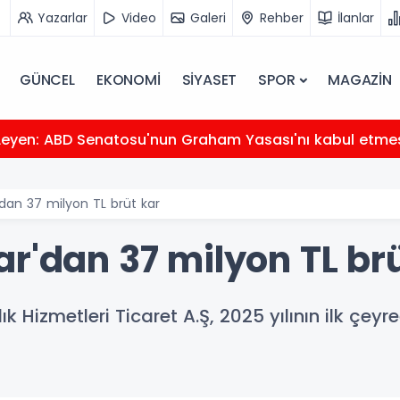
Yazarlar
Video
Galeri
Rehber
İlanlar
GÜNCEL
EKONOMİ
SİYASET
SPOR
MAGAZİN
Leyen: ABD Senatosu'nun Graham Yasası'nı kabul etmes
'dan 37 milyon TL brüt kar
r'dan 37 milyon TL br
 Hizmetleri Ticaret A.Ş, 2025 yılının ilk çeyr