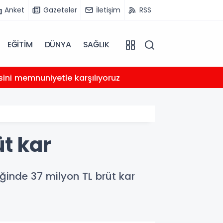
Anket
Gazeteler
İletişim
RSS
EĞİTİM
DÜNYA
SAĞLIK
21:29
ini memnuniyetle karşılıyoruz
Milato
üt kar
eğinde 37 milyon TL brüt kar