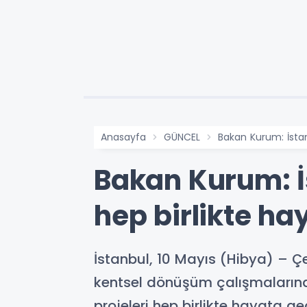
Anasayfa
GÜNCEL
Bakan Kurum: İstan
Bakan Kurum: İ
hep birlikte ha
İstanbul, 10 Mayıs (Hibya) – Ç
kentsel dönüşüm çalışmalarına
projeleri hep birlikte hayata geç