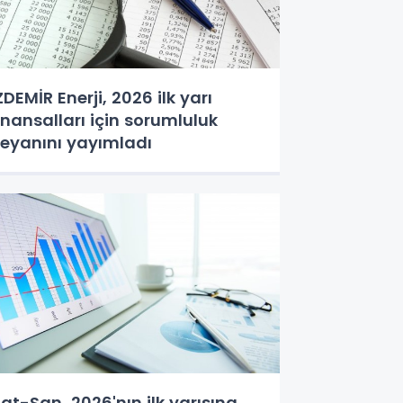
ZDEMİR Enerji, 2026 ilk yarı
inansalları için sorumluluk
eyanını yayımladı
at-San, 2026'nın ilk yarısına