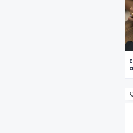
E
a
Ç