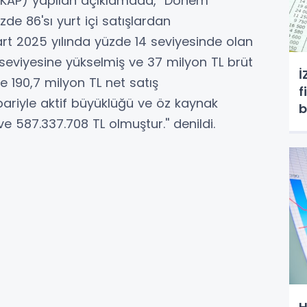
KAP) yapılan açıklamada, ''Dönem
zde 86'sı yurt içi satışlardan
rt 2025 yılında yüzde 14 seviyesinde olan
 seviyesine yükselmiş ve 37 milyon TL brüt
İ
e 190,7 milyon TL net satış
f
ibariyle aktif büyüklüğü ve öz kaynak
b
e 587.337.708 TL olmuştur.'' denildi.
H