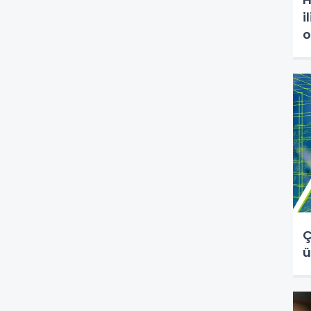
i
o
Ç
ü