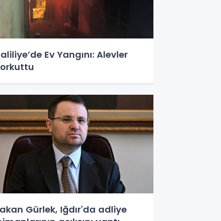
aliliye’de Ev Yangını: Alevler
orkuttu
akan Gürlek, Iğdır'da adliye