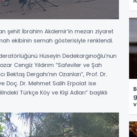
l
 şehit İbrahim Akdemir’in mezarı ziyaret
emah ekibinin semah gösterisiyle renklendi.
oderatörlüğünü Hüseyin Dedekargınoğlu’nun
azar Cengiz Yıldırım “Safeviler ve Şah
ı Bektaş Dergahı’nın Ozanları”, Prof. Dr.
 ve Doç. Dr. Mehmet Salih Erpolat ise
B
lindeki Türkçe Köy ve Kişi Adları” başlıklı
g
v