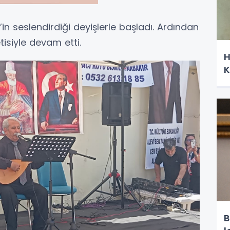
’in seslendirdiği deyişlerle başladı. Ardından
etisiyle devam etti.
H
K
B