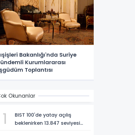
ışişleri Bakanlığı'nda Suriye
ündemli Kurumlararası
şgüdüm Toplantısı
ok Okunanlar
1
BIST 100'de yatay açılış
beklenirken 13.847 seviyesi
direnç olarak öne çıkıyor