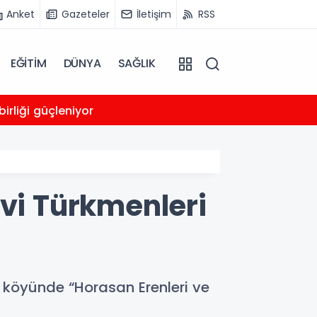
Anket
Gazeteler
İletişim
RSS
EĞİTİM
DÜNYA
SAĞLIK
00:05
irliği güçleniyor
Trump
evi Türkmenleri
ı köyünde “Horasan Erenleri ve