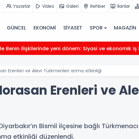
Yazarlar
Video
Galeri
Rehber
İlanlar
GÜNCEL
EKONOMİ
SİYASET
SPOR
MAGAZİN
e Benin ilişkilerinde yeni dönem: Siyasi ve ekonomik iş b
san Erenleri ve Alevi Türkmenleri anma etkinliği
orasan Erenleri ve Al
Diyarbakır’ın Bismil ilçesine bağlı Türkmenac
nma etkinliği düzenlendi.