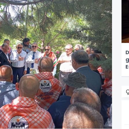
D
g
E
Ç