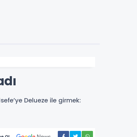
adı
lsefe’ye Delueze ile girmek:
e Ol