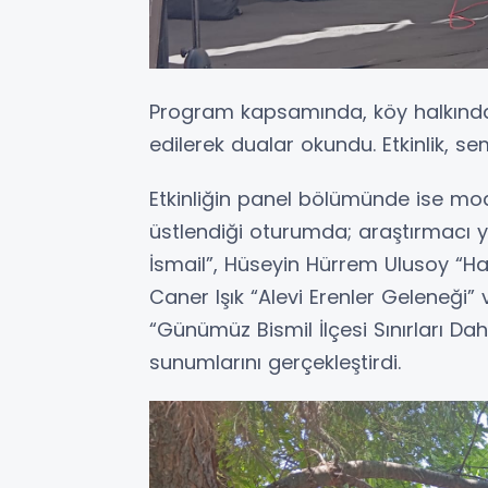
Program kapsamında, köy halkından
edilerek dualar okundu. Etkinlik, s
Etkinliğin panel bölümünde ise m
üstlendiği oturumda; araştırmacı y
İsmail”, Hüseyin Hürrem Ulusoy “Hac
Caner Işık “Alevi Erenler Geleneği”
“Günümüz Bismil İlçesi Sınırları Dahi
sunumlarını gerçekleştirdi.