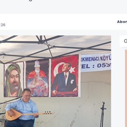
Abon
:26