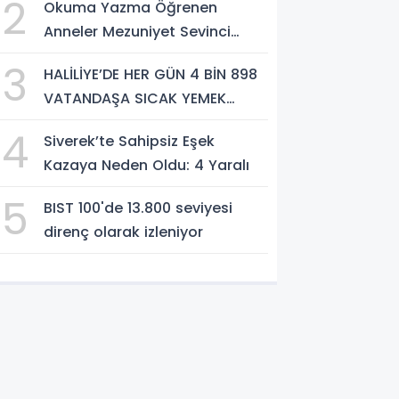
2
Okuma Yazma Öğrenen
Anneler Mezuniyet Sevinci
Yaşadı
3
HALİLİYE’DE HER GÜN 4 BİN 898
VATANDAŞA SICAK YEMEK
DESTEĞİ
4
Siverek’te Sahipsiz Eşek
Kazaya Neden Oldu: 4 Yaralı
5
BIST 100'de 13.800 seviyesi
direnç olarak izleniyor