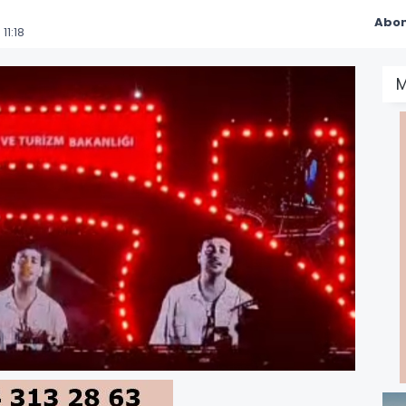
Abon
1:18