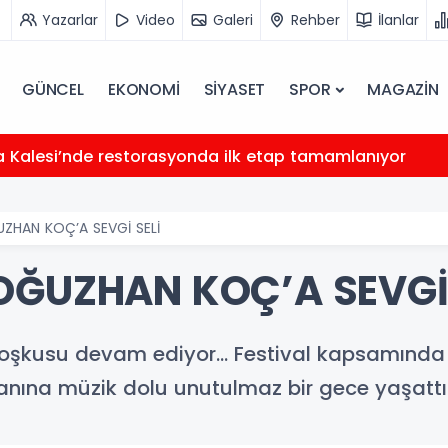
Yazarlar
Video
Galeri
Rehber
İlanlar
GÜNCEL
EKONOMİ
SİYASET
SPOR
MAGAZİN
fa Kalesi’nde restorasyonda ilk etap tamamlanıyor
ZHAN KOÇ’A SEVGİ SELİ
OĞUZHAN KOÇ’A SEVGİ 
li coşkusu devam ediyor… Festival kapsamında
anına müzik dolu unutulmaz bir gece yaşattı