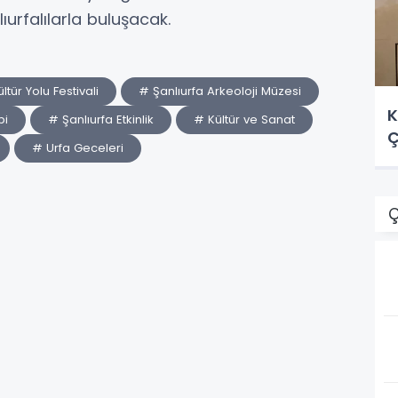
lıurfalılarla buluşacak.
ltür Yolu Festivali
# Şanlıurfa Arkeoloji Müzesi
K
bi
# Şanlıurfa Etkinlik
# Kültür ve Sanat
Ç
# Urfa Geceleri
Ç