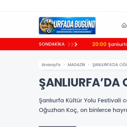
20:00
SONDAKİKA
rlandırdı
Şanlıur
Anasayfa
MAGAZİN
ŞANLIURFA’DA OĞU
ŞANLIURFA’DA 
Şanlıurfa Kültür Yolu Festiva
Oğuzhan Koç, on binlerce hayr