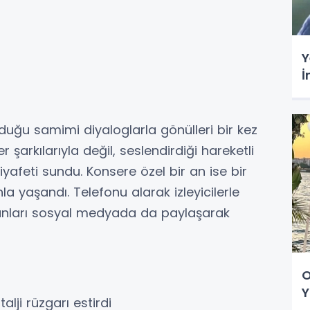
Y
İ
urduğu samimi diyaloglarla gönülleri bir kez
arkılarıyla değil, seslendirdiği hareketli
iyafeti sundu. Konsere özel bir an ise bir
la yaşandı. Telefonu alarak izleyicilerle
nları sosyal medyada da paylaşarak
O
Y
lji rüzgarı estirdi