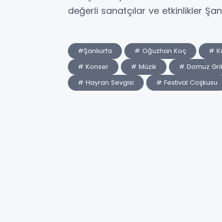
değerli sanatçılar ve etkinlikler Şan
#Şanlıurfa
# Oğuzhan Koç
# Kü
# Konser
# Müzik
# Domuz Gri
# Hayran Sevgisi
# Festival Coşkusu