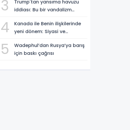
3
Trump'tan yansıma havuzu
iddiası: Bu bir vandalizm
eylemi
4
Kanada ile Benin ilişkilerinde
yeni dönem: Siyasi ve
ekonomik iş birliği güçleniyor
5
Wadephul’dan Rusya’ya barış
için baskı çağrısı