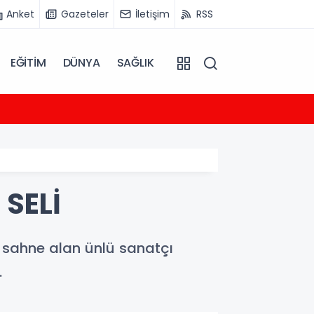
Anket
Gazeteler
İletişim
RSS
EĞİTİM
DÜNYA
SAĞLIK
19:56
Plenko
SELİ
 sahne alan ünlü sanatçı
.