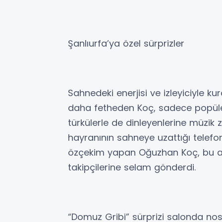
Şanlıurfa’ya özel sürprizler
Sahnedeki enerjisi ve izleyiciyle k
daha fetheden Koç, sadece popüler ş
türkülerle de dinleyenlerine müzik z
hayranının sahneye uzattığı telefon
özçekim yapan Oğuzhan Koç, bu a
takipçilerine selam gönderdi.
“Domuz Gribi” sürprizi salonda nosta