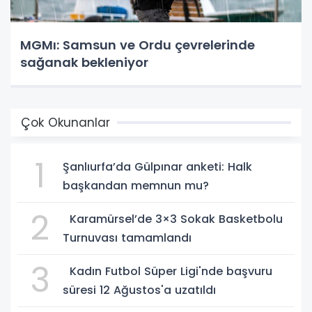
MGMı: Samsun ve Ordu çevrelerinde
sağanak bekleniyor
Çok Okunanlar
1
Şanlıurfa’da Gülpınar anketi: Halk
başkandan memnun mu?
2
Karamürsel’de 3×3 Sokak Basketbolu
Turnuvası tamamlandı
3
Kadın Futbol Süper Ligi'nde başvuru
süresi 12 Ağustos'a uzatıldı