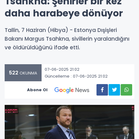
Tsahkna: Şehirler bir kez
daha harabeye dönüyor
Tallin, 7 Haziran (Hibya) - Estonya Dışişleri
Bakanı Margus Tsahkna, sivillerin yaralandığını
ve öldürüldüğünü ifade etti.
07-06-2025 21:02
522
OKUNMA
Güncelleme : 07-06-2025 21:02
Abone Ol