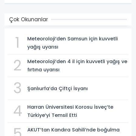
Çok Okunanlar
1
Meteoroloji’den Samsun için kuvvetli
yağış uyarısı
2
Meteoroloji’den 4 il için kuvvetli yağış ve
fırtına uyarısı
3
Şanlıurfa’da Çiftçi İsyanı
4
Harran Üniversitesi Korosu İsveç’te
Türkiye’yi Temsil Etti
5
AKUT’tan Kandıra Sahili’nde boğulma