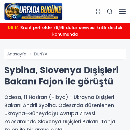
08:14
Brent petrolde 76,96 dolar seviyesi kritik destek
konumunda
Anasayfa
DÜNYA
Sybiha, Slovenya Dışişleri
Bakanı Fajon ile görüştü
Odesa, 11 Haziran (Hibya) - Ukrayna Dışişleri
Bakanı Andrii Sybiha, Odesa’da düzenlenen
Ukrayna–Güneydoğu Avrupa Zirvesi
kapsamında Slovenya Dışişleri Bakanı Tanja
Fajon ile bir araya geldi.