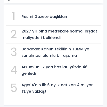
1
Resmi Gazete başlıkları
2
2027 yılı bina metrekare normal inşaat
maliyetleri belirlendi
3
Babacan: Kanun teklifinin TBMM'ye
sunulması olumlu bir aşama
4
Arzum'un ilk yarı hasılatı yüzde 46
geriledi
5
AgeSA'nın ilk 6 aylık net karı 4 milyar
TL'ye yaklaştı