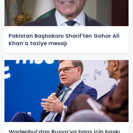
Pakistan Başbakanı Sharif'ten Gohar Ali
Khan’a taziye mesajı
Wadephul’dan Rusya’ya barış için baskı