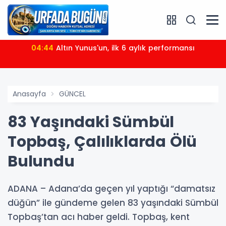
04:44
Altın Yunus'un, ilk 6 aylık performansı
Anasayfa
GÜNCEL
83 Yaşındaki Sümbül
Topbaş, Çalılıklarda Ölü
Bulundu
ADANA – Adana’da geçen yıl yaptığı “damatsız
düğün” ile gündeme gelen 83 yaşındaki Sümbül
Topbaş’tan acı haber geldi. Topbaş, kent