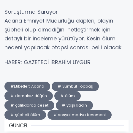
Soruşturma Sürüyor
Adana Emniyet Müdürlüğü ekipleri, olayın
şüpheli olup olmadığını netleştirmek için
detaylı bir inceleme yürütüyor. Kesin ölüm
nedeni yapılacak otopsi sonrası belli olacak.
HABER: GAZETECİ İBRAHİM UYGUR
#Etiketler: Adana
# Sümbül Topbaş
# damatsız düğün
# ölüm
# çalılıklarda ceset
# yaşlı kadın
# şüpheli ölüm
# sosyal medya fenomeni
GÜNCEL