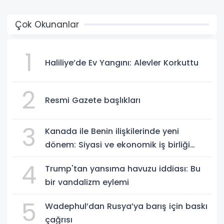
Çok Okunanlar
1
Haliliye’de Ev Yangını: Alevler Korkuttu
2
Resmi Gazete başlıkları
3
Kanada ile Benin ilişkilerinde yeni
dönem: Siyasi ve ekonomik iş birliği
güçleniyor
4
Trump'tan yansıma havuzu iddiası: Bu
bir vandalizm eylemi
5
Wadephul’dan Rusya’ya barış için baskı
çağrısı