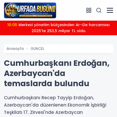
10:05
Merkezi yönetim bütçesinden Ar-Ge harcaması
2025'te 253,5 milyar TL oldu
Anasayfa
GÜNCEL
Cumhurbaşkanı Erdoğan,
Azerbaycan'da
temaslarda bulundu
Cumhurbaşkanı Recep Tayyip Erdoğan,
Azerbaycan'da düzenlenen Ekonomik İşbirliği
Teşkilatı 17. Zirvesi'nde Azerbaycan