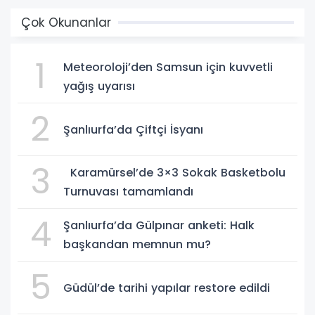
Çok Okunanlar
1
Meteoroloji’den Samsun için kuvvetli
yağış uyarısı
2
Şanlıurfa’da Çiftçi İsyanı
3
Karamürsel’de 3×3 Sokak Basketbolu
Turnuvası tamamlandı
4
Şanlıurfa’da Gülpınar anketi: Halk
başkandan memnun mu?
5
Güdül’de tarihi yapılar restore edildi