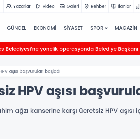
Yazarlar
Video
Galeri
Rehber
İlanlar
GÜNCEL
EKONOMİ
SİYASET
SPOR
MAGAZİN
s Belediyesi’ne yönelik operasyonda Belediye Başkanı İ
HPV aşısı başvuruları başladı
iz HPV aşısı başvurula
ahim ağzı kanserine karşı ücretsiz HPV aşısı 