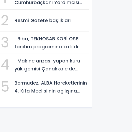
Cumhurbaşkanı Yardımcısı
Yılmaz vekalet edecek
2
Resmi Gazete başlıkları
3
Biba, TEKNOSAB KOBİ OSB
tanıtım programına katıldı
4
Makine arızası yapan kuru
yük gemisi Çanakkale'de
güvenli bölgeye demirletildi
5
Bermudez, ALBA Hareketlerinin
4. Kıta Meclisi'nin açılışına
katıldı