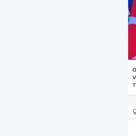
G
V
T
Ç