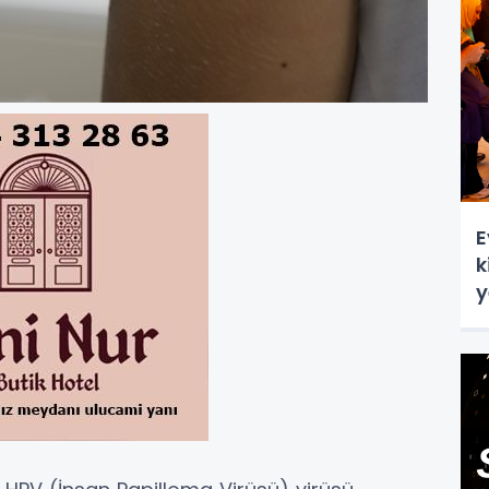
E
k
y