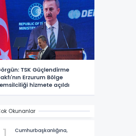
örgün: TSK Güçlendirme
akfı'nın Erzurum Bölge
emsilciliği hizmete açıldı
ok Okunanlar
1
Cumhurbaşkanlığına,