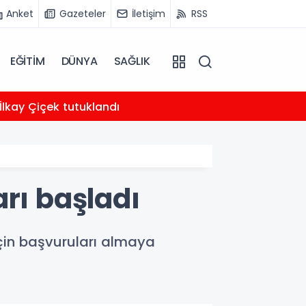
Anket
Gazeteler
İletişim
RSS
EĞİTİM
DÜNYA
SAĞLIK
20:04
lkay Çiçek tutuklandı
Sybih
rı başladı
için başvuruları almaya