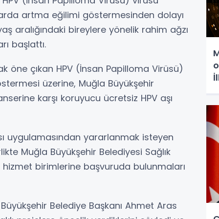
n HPV (İnsan Papilloma Virüsü) virüsü
llarda artma eğilimi göstermesinden dolayı
aş aralığındaki bireylere yönelik rahim ağzı
ı başlattı.
M
o
rak öne çıkan HPV (İnsan Papilloma Virüsü)
İ
göstermesi üzerine, Muğla Büyükşehir
anserine karşı koruyucu ücretsiz HPV aşı
şısı uygulamasından yararlanmak isteyen
rlikte Muğla Büyükşehir Belediyesi Sağlık
e hizmet birimlerine başvuruda bulunmaları
la Büyükşehir Belediye Başkanı Ahmet Aras
Ç