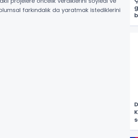
lı projelere öncelik verdiklerini söyledi ve
g
oplumsal farkındalık da yaratmak istediklerini
b
D
K
s