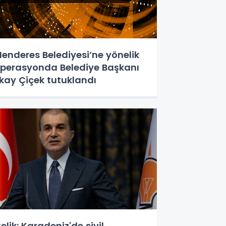
enderes Belediyesi’ne yönelik
perasyonda Belediye Başkanı
lkay Çiçek tutuklandı
elik: Karadeniz'de sivil