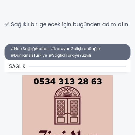
✅ Sağlıklı bir gelecek için bugünden adım atın!
#HalkSağlığıHaftası #KoruyanGeliştirenSağlık
#DumansızTürkiye #SağlıklıTürkiyeYüzyılı
SAĞLIK