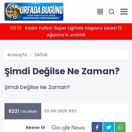
00:13
Kadın Futbol Süper Ligi'nde başvuru süresi 12
Ağustos'a uzatıldı
Anasayfa
SAĞLIK
Şimdi Değilse Ne Zaman?
Şimdi Değilse Ne Zaman?
8221
03-09-2025 11:53
OKUNMA
Abone Ol