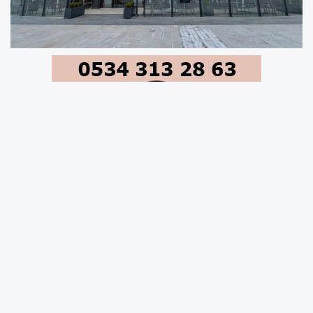
McDonald’s Türkiye, Great Place To Work®