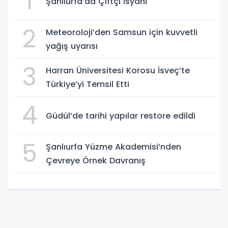
1
Şanlıurfa’da Çiftçi İsyanı
2
Meteoroloji’den Samsun için kuvvetli
yağış uyarısı
3
Harran Üniversitesi Korosu İsveç’te
Türkiye’yi Temsil Etti
4
Güdül’de tarihi yapılar restore edildi
5
Şanlıurfa Yüzme Akademisi’nden
Çevreye Örnek Davranış