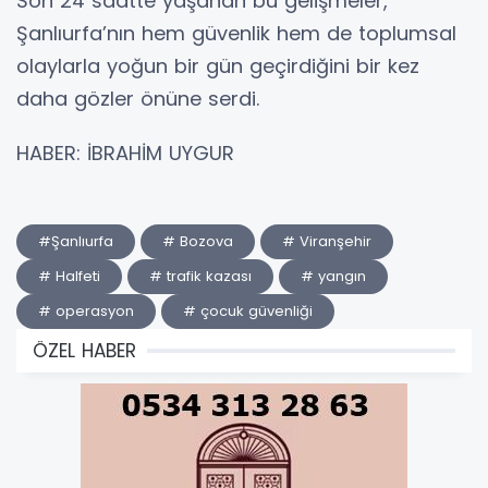
Son 24 saatte yaşanan bu gelişmeler,
Şanlıurfa’nın hem güvenlik hem de toplumsal
olaylarla yoğun bir gün geçirdiğini bir kez
daha gözler önüne serdi.
HABER: İBRAHİM UYGUR
#Şanlıurfa
# Bozova
# Viranşehir
# Halfeti
# trafik kazası
# yangın
# operasyon
# çocuk güvenliği
ÖZEL HABER