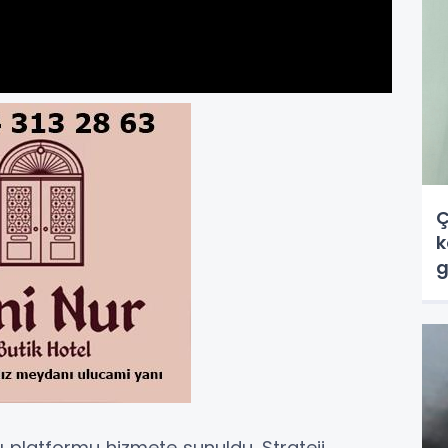
Ç
k
g
ı platformu hizmete sunuldu. Strateji