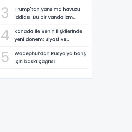
3
Trump'tan yansıma havuzu
iddiası: Bu bir vandalizm
eylemi
4
Kanada ile Benin ilişkilerinde
yeni dönem: Siyasi ve
ekonomik iş birliği güçleniyor
5
Wadephul’dan Rusya’ya barış
için baskı çağrısı