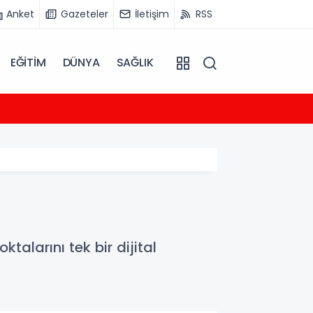
Anket
Gazeteler
İletişim
RSS
EĞİTİM
DÜNYA
SAĞLIK
18:49
Gürlek
talarını tek bir dijital