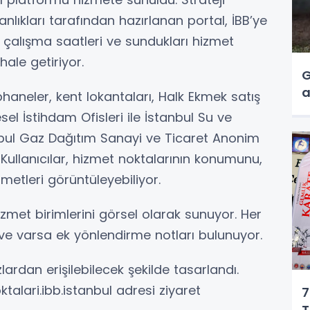
anlıkları tarafından hazırlanan portal, İBB’ye
 çalışma saatleri ve sundukları hizmet
 hale getiriyor.
G
a
haneler, kent lokantaları, Halk Ekmek satış
sel İstihdam Ofisleri ile İstanbul Su ve
nbul Gaz Dağıtım Sanayi ve Ticaret Anonim
. Kullanıcılar, hizmet noktalarının konumunu,
metleri görüntüleyebiliyor.
hizmet birimlerini görsel olarak sunuyor. Her
ri ve varsa ek yönlendirme notları bulunuyor.
rdan erişilebilecek şekilde tasarlandı.
ktalari.ibb.istanbul adresi ziyaret
7
T