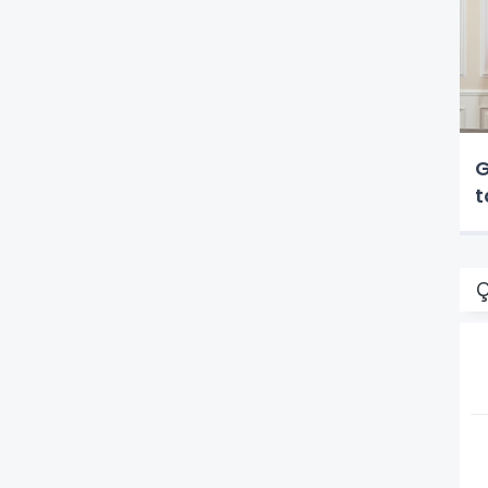
G
t
Ç