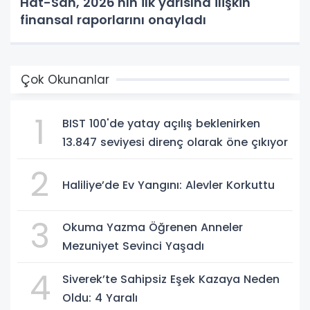
Hat-San, 2026'nın ilk yarısına ilişkin
finansal raporlarını onayladı
Çok Okunanlar
1
BIST 100'de yatay açılış beklenirken
13.847 seviyesi direnç olarak öne çıkıyor
2
Haliliye’de Ev Yangını: Alevler Korkuttu
3
Okuma Yazma Öğrenen Anneler
Mezuniyet Sevinci Yaşadı
4
Siverek’te Sahipsiz Eşek Kazaya Neden
Oldu: 4 Yaralı