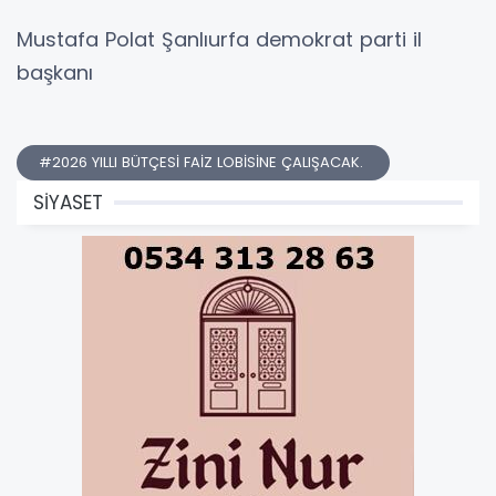
Mustafa Polat Şanlıurfa demokrat parti il
başkanı
#2026 YILLI BÜTÇESİ FAİZ LOBİSİNE ÇALIŞACAK.
SİYASET