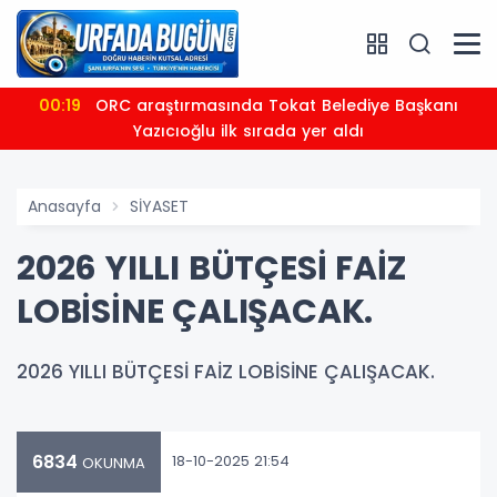
00:19
ORC araştırmasında Tokat Belediye Başkanı
Yazıcıoğlu ilk sırada yer aldı
Anasayfa
SİYASET
2026 YILLI BÜTÇESİ FAİZ
LOBİSİNE ÇALIŞACAK.
2026 YILLI BÜTÇESİ FAİZ LOBİSİNE ÇALIŞACAK.
6834
18-10-2025 21:54
OKUNMA