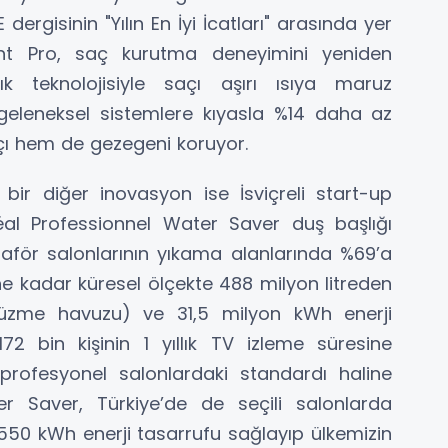
ergisinin "Yılın En İyi İcatları" arasında yer
ight Pro, saç kurutma deneyimini yeniden
ışık teknolojisiyle saçı aşırı ısıya maruz
geleneksel sistemlere kıyasla %14 daha az
çı hem de gezegeni koruyor.
ir diğer inovasyon ise İsviçreli start-up
’Oréal Professionnel Water Saver duş başlığı
 kuaför salonlarının yıkama alanlarında %69’a
e kadar küresel ölçekte 488 milyon litreden
 yüzme havuzu) ve 31,5 milyon kWh enerji
2 bin kişinin 1 yıllık TV izleme süresine
n profesyonel salonlardaki standardı haline
er Saver, Türkiye’de de seçili salonlarda
5.550 kWh enerji tasarrufu sağlayıp ülkemizin