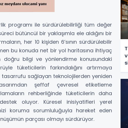
rlik programı ile sürdürülebilirliği tüm değer
üreci bütüncül bir yaklaşımla ele aldığını bir
maların, her 10 kişiden 6’sının sürdürülebilir
T
n bu konuda net bir yol haritasına ihtiyaç
v
in doğru bilgi ve yönlendirme konusundaki
s
üyle tüketicilerin farkındalığını artırmaya
ji tasarrufu sağlayan teknolojilerden yeniden
-tasarımdan şeffaf çevresel etiketleme
amaların rehberliğinde tüketicilerin daha
destek oluyor. Küresel inisiyatifleri yerel
nimizi koruma sorumluluğuyla hareket eden
r dönüşümün parçası olmayı sürdürüyor.