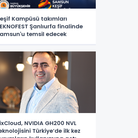
eşif Kampüsü takımları
EKNOFEST Şanlıurfa finalinde
amsun'u temsil edecek
ixCloud, NVIDIA GH200 NVL
eknolojisini Türkiye’de ilk kez