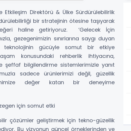
e Etkileşim Direktörü & Ülke Sürdürülebilirlik
rülebilirliği bir stratejinin ötesine taşıyarak
ğeri haline getiriyoruz. ‘Gelecek İçin
ımızla, gezegenimizin sınırlarına saygı duyan
ve teknolojinin gücüyle somut bir etkiye
 yaşam konusundaki rehberlik ihtiyacına,
şeffaf bilgilendirme sistemlerimizle yanıt
umuzla sadece ürünlerimizi değil, güzellik
genimize değer katan bir deneyime
zegen için somut etki
lir çözümler geliştirmek için tekno-güzellik
yor. Bu vizyonun güncel örneklerinden ve