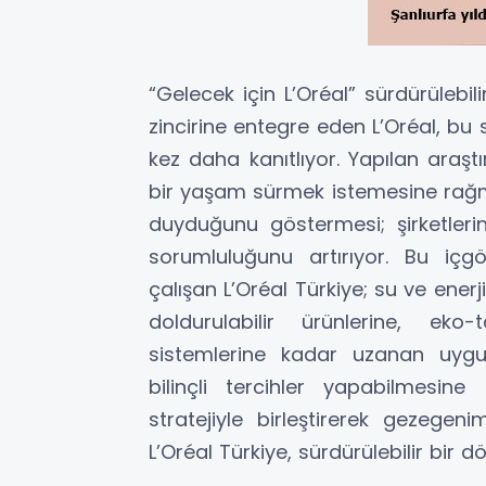
“Gelecek için L’Oréal” sürdürülebili
zincirine entegre eden L’Oréal, bu s
kez daha kanıtlıyor. Yapılan araştır
bir yaşam sürmek istemesine rağme
duyduğunu göstermesi; şirketler
sorumluluğunu artırıyor. Bu içgör
çalışan L’Oréal Türkiye; su ve ener
doldurulabilir ürünlerine, eko
sistemlerine kadar uzanan uygul
bilinçli tercihler yapabilmesine 
stratejiyle birleştirerek gezege
L’Oréal Türkiye, sürdürülebilir bi