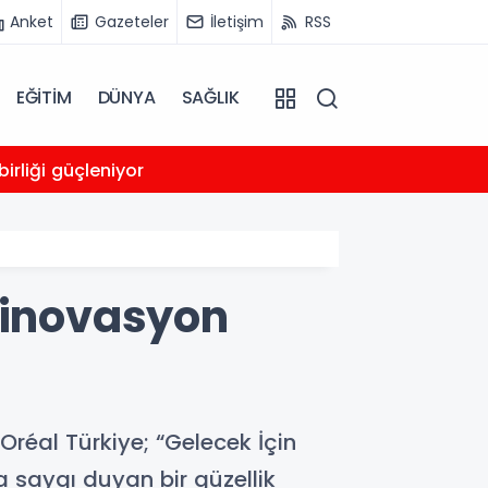
Anket
Gazeteler
İletişim
RSS
EĞİTİM
DÜNYA
SAĞLIK
00:05
irliği güçleniyor
Trump
 inovasyon
’Oréal Türkiye; “Gelecek İçin
na saygı duyan bir güzellik