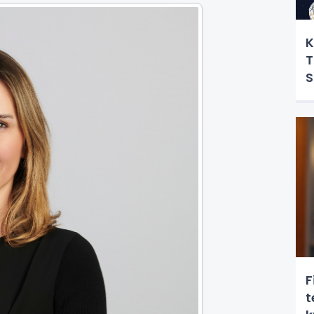
K
T
S
F
t