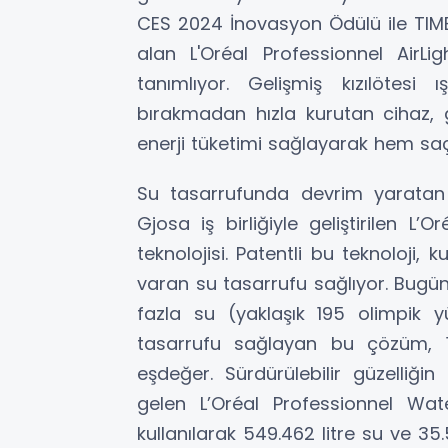
CES 2024 İnovasyon Ödülü ile TIME d
alan L'Oréal Professionnel AirL
tanımlıyor. Gelişmiş kızılötesi 
bırakmadan hızla kurutan cihaz, 
enerji tüketimi sağlayarak hem sa
Su tasarrufunda devrim yaratan b
Gjosa iş birliğiyle geliştirilen L
teknolojisi. Patentli bu teknoloji,
varan su tasarrufu sağlıyor. Bugün
fazla su (yaklaşık 195 olimpik
tasarrufu sağlayan bu çözüm, 17
eşdeğer. Sürdürülebilir güzelliği
gelen L’Oréal Professionnel Wat
kullanılarak 549.462 litre su ve 3