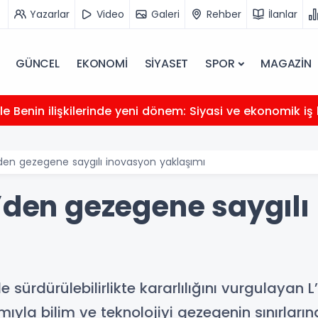
Yazarlar
Video
Galeri
Rehber
İlanlar
GÜNCEL
EKONOMİ
SİYASET
SPOR
MAGAZİN
e Benin ilişkilerinde yeni dönem: Siyasi ve ekonomik iş b
’den gezegene saygılı inovasyon yaklaşımı
e’den gezegene saygılı
sürdürülebilirlikte kararlılığını vurgulayan L
amıyla bilim ve teknolojiyi gezegenin sınırları