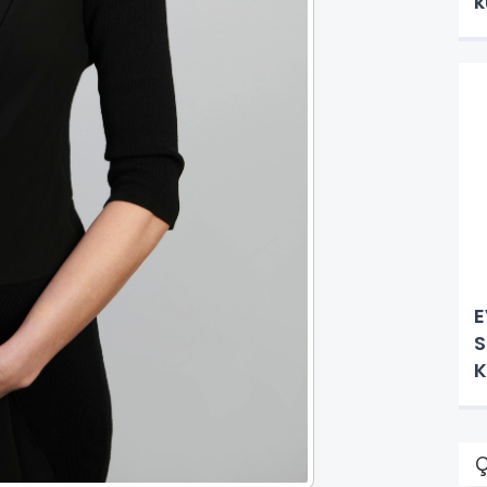
k
E
S
K
Ç