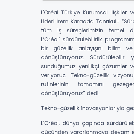
L'Oréal Türkiye Kurumsal İlişkiler v
Lideri İrem Karaoda Tanrıkulu “Sürdü
tüm iş süreçlerimizin temel de
L’Oréal’ sürdürülebilirlik program
bir güzellik anlayışını bilim 
dönüştürüyoruz. Sürdürülebilir
sunduğumuz yenilikçi çözümler ve 
veriyoruz. Tekno-güzellik vizyon
rutinlerinin tamamını geze
dönüştürüyoruz” dedi.
Tekno-güzellik inovasyonlarıyla ge
L’Oréal, dünya çapında sürdürülebi
gücünden yararlanmaya devam edi