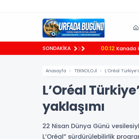
00:12
SONDAKİKA
Kanada il
Anasayfa
TEKNOLOJİ
L’Oréal Türkiye
L’Oréal Türkiy
yaklaşımı
22 Nisan Dünya Günü vesilesiyle 
L’Oréal” sürdürülebilirlik progr