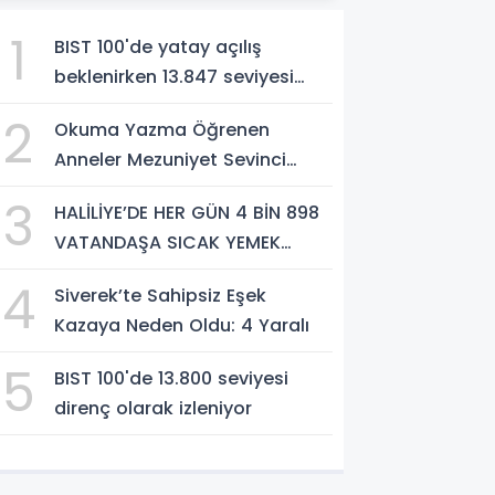
1
BIST 100'de yatay açılış
beklenirken 13.847 seviyesi
direnç olarak öne çıkıyor
2
Okuma Yazma Öğrenen
Anneler Mezuniyet Sevinci
Yaşadı
3
HALİLİYE’DE HER GÜN 4 BİN 898
VATANDAŞA SICAK YEMEK
DESTEĞİ
4
Siverek’te Sahipsiz Eşek
Kazaya Neden Oldu: 4 Yaralı
5
BIST 100'de 13.800 seviyesi
direnç olarak izleniyor