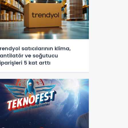
rendyol satıcılarının klima,
antilatör ‎ve soğutucu
iparişleri 5 kat arttı