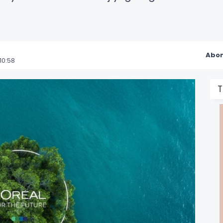
Abon
10:58
T