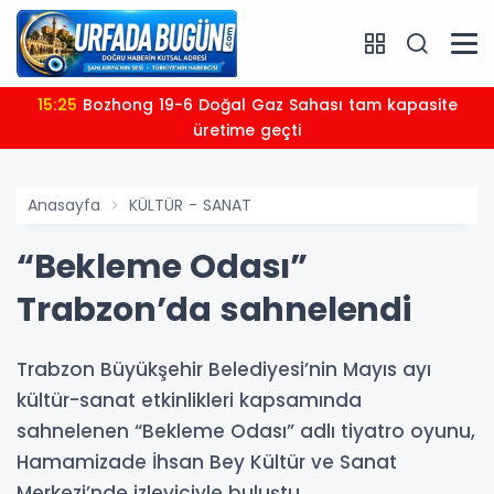
15:25
Bozhong 19-6 Doğal Gaz Sahası tam kapasite
üretime geçti
Anasayfa
KÜLTÜR - SANAT
“Bekleme Odası”
Trabzon’da sahnelendi
Trabzon Büyükşehir Belediyesi’nin Mayıs ayı
kültür-sanat etkinlikleri kapsamında
sahnelenen “Bekleme Odası” adlı tiyatro oyunu,
Hamamizade İhsan Bey Kültür ve Sanat
Merkezi’nde izleyiciyle buluştu.