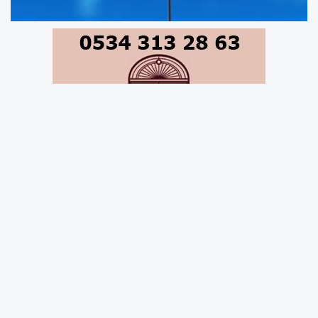
Pakistan ve Çin arasında diplomatik ilişkilerin
75. yılı, düzenlenen özel bir etkinlikle kutlandı.