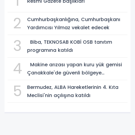
1
Resmi Gazete başlıkları
2
Cumhurbaşkanlığına, Cumhurbaşkanı
Yardımcısı Yılmaz vekalet edecek
3
Biba, TEKNOSAB KOBİ OSB tanıtım
programına katıldı
4
Makine arızası yapan kuru yük gemisi
Çanakkale'de güvenli bölgeye
demirletildi
5
Bermudez, ALBA Hareketlerinin 4. Kıta
Meclisi'nin açılışına katıldı