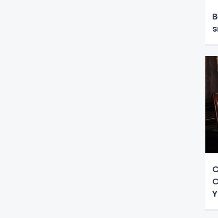
O
B
s
C
C
Y