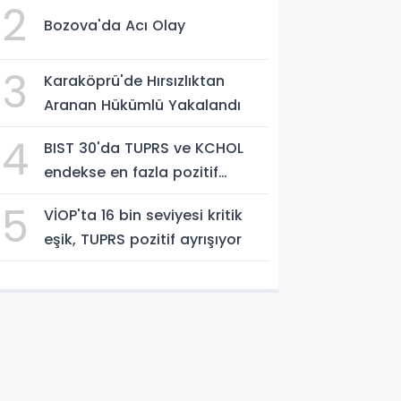
2
Bozova'da Acı Olay
3
Karaköprü'de Hırsızlıktan
Aranan Hükümlü Yakalandı
4
BIST 30'da TUPRS ve KCHOL
endekse en fazla pozitif
katkıyı sağladı
5
VİOP'ta 16 bin seviyesi kritik
eşik, TUPRS pozitif ayrışıyor