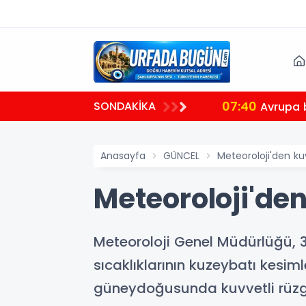
07:40
SONDAKİKA
Avrupa b
Anasayfa
GÜNCEL
Meteoroloji'den kuv
Meteoroloji'den
Meteoroloji Genel Müdürlüğü, 
sıcaklıklarının kuzeybatı kesi
güneydoğusunda kuvvetli rüzg