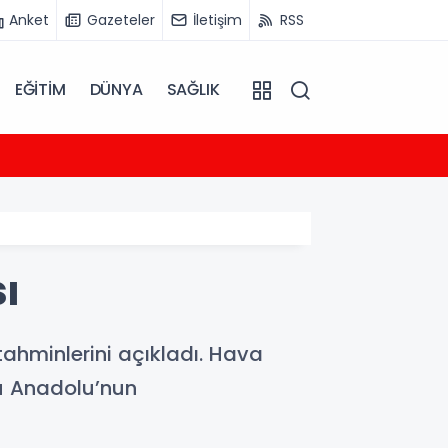
Anket
Gazeteler
İletişim
RSS
EĞİTİM
DÜNYA
SAĞLIK
07:38
Filip
sı
hminlerini açıkladı. Hava
ğu Anadolu’nun