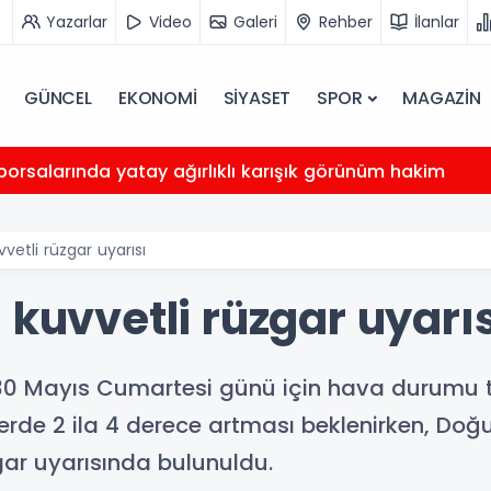
Yazarlar
Video
Galeri
Rehber
İlanlar
GÜNCEL
EKONOMİ
SİYASET
SPOR
MAGAZİN
orsalarında yatay ağırlıklı karışık görünüm hakim
vetli rüzgar uyarısı
 kuvvetli rüzgar uyarı
30 Mayıs Cumartesi günü için hava durumu ta
mlerde 2 ila 4 derece artması beklenirken, Do
ar uyarısında bulunuldu.