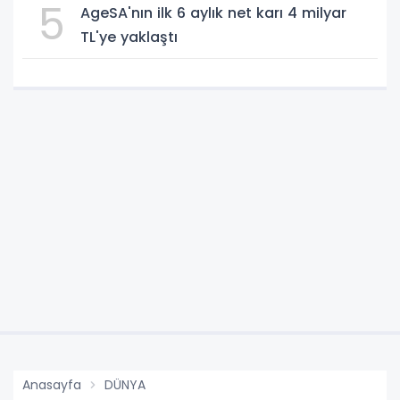
5
AgeSA'nın ilk 6 aylık net karı 4 milyar
TL'ye yaklaştı
Anasayfa
DÜNYA