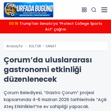
00:16
Trump'tan Senato'ya ″Protect College Sports
Act″ çağrısı
Anasayfa
KÜLTÜR - SANAT
Çorum’da uluslararası
gastronomi etkinliği
düzenlenecek
Çorum Belediyesi, “Gastro Çorum” projesi
kapsamında 4-6 Haziran 2026 tarihlerinde “Açık
Ateş Etkinlikleri”ne ev sahipliği yapacak.