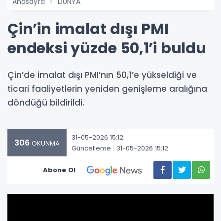
Anasayfa
DÜNYA
Çin’in imalat dışı PMI
endeksi yüzde 50,1’i buldu
Çin’de imalat dışı PMI’nın 50,1’e yükseldiği ve
ticari faaliyetlerin yeniden genişleme aralığına
döndüğü bildirildi.
31-05-2026 15:12
306
OKUNMA
Güncelleme : 31-05-2026 15:12
Abone Ol