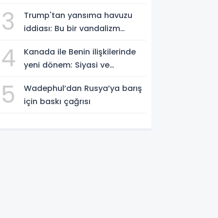
3
Trump'tan yansıma havuzu
iddiası: Bu bir vandalizm
eylemi
4
Kanada ile Benin ilişkilerinde
yeni dönem: Siyasi ve
ekonomik iş birliği güçleniyor
5
Wadephul’dan Rusya’ya barış
için baskı çağrısı