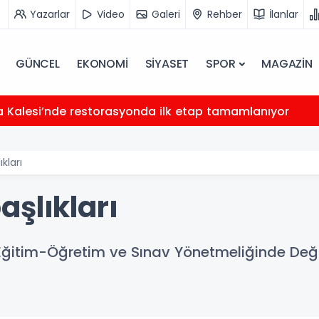
Yazarlar
Video
Galeri
Rehber
İlanlar
GÜNCEL
EKONOMİ
SİYASET
SPOR
MAGAZİN
fa Kalesi’nde restorasyonda ilk etap tamamlanıyor
kları
şlıkları
Eğitim-Öğretim ve Sınav Yönetmeliğinde Deği