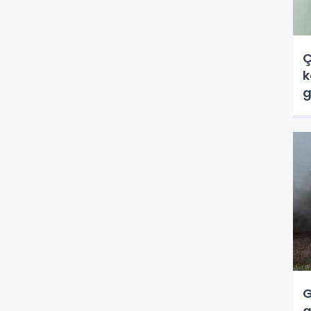
Ç
k
g
G
a