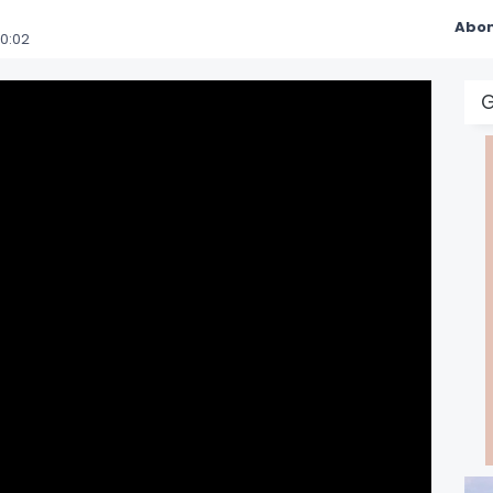
Abon
0:02