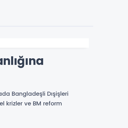
anlığına
ada Bangladeşli Dışişleri
l krizler ve BM reform