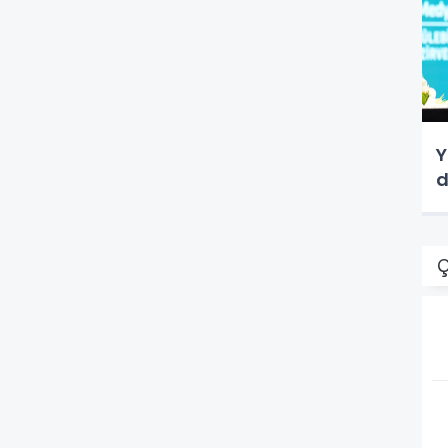
Y
d
Ç