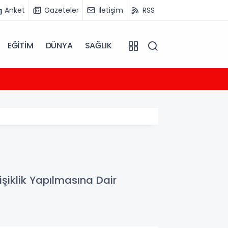
Anket
Gazeteler
İletişim
RSS
EĞİTİM
DÜNYA
SAĞLIK
19:56
Plenko
şiklik Yapılmasına Dair