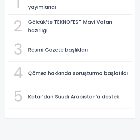
1
yayımlandı
2
Gölcük’te TEKNOFEST Mavi Vatan
hazırlığı
3
Resmi Gazete başlıkları
4
Çömez hakkında soruşturma başlatıldı
5
Katar’dan Suudi Arabistan’a destek