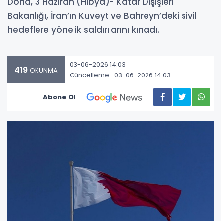
Doha, 3 Haziran (Hibya)- Katar Dışişleri
Bakanlığı, İran’ın Kuveyt ve Bahreyn’deki sivil
hedeflere yönelik saldırılarını kınadı.
03-06-2026 14:03
419
OKUNMA
Güncelleme : 03-06-2026 14:03
Abone Ol