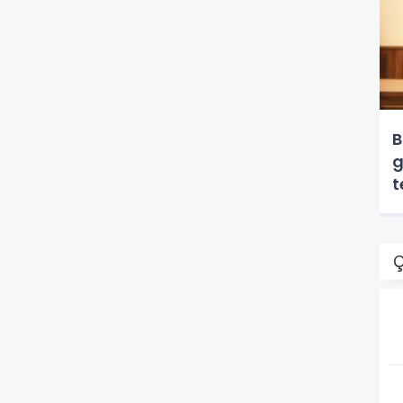
B
g
t
Ç