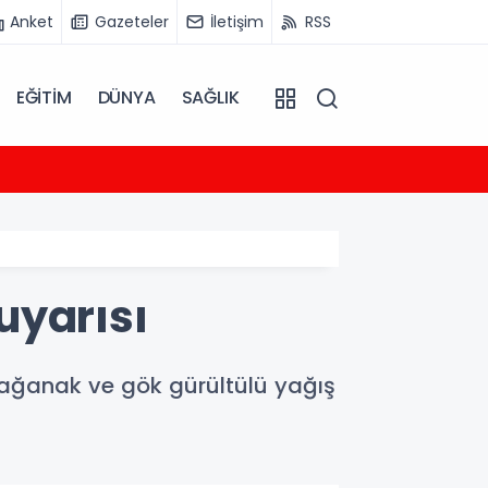
Anket
Gazeteler
İletişim
RSS
EĞİTİM
DÜNYA
SAĞLIK
08:40
Ticar
uyarısı
sağanak ve gök gürültülü yağış