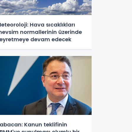
eteoroloji: Hava sıcaklıkları
evsim normallerinin üzerinde
eyretmeye devam edecek
abacan: Kanun teklifinin
BMM'ye sunulması olumlu bir