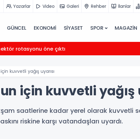
Yazarlar
Video
Galeri
Rehber
İlanlar
GÜNCEL
EKONOMİ
SİYASET
SPOR
MAGAZİN
sektör rotasyonu öne çıktı
in kuvvetli yağış uyarısı
 için kuvvetli yağış 
am saatlerine kadar yerel olarak kuvvetli 
 baskını riskine karşı vatandaşları uyardı.