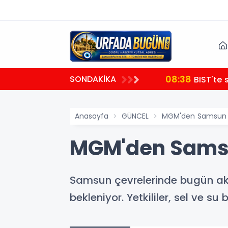
08:38
SONDAKİKA
BIST'te 
Anasayfa
GÜNCEL
MGM'den Samsun iç
MGM'den Samsun
Samsun çevrelerinde bugün akş
bekleniyor. Yetkililer, sel ve su