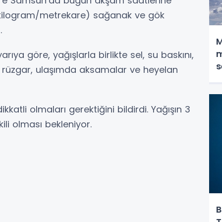
öre Samsun’da bugün akşam saatlerine
0 kilogram/metrekare) sağanak ve gök
.
M
m
rıya göre, yağışlarla birlikte sel, su baskını,
s
tli rüzgar, ulaşımda aksamalar ve heyelan
dikkatli olmaları gerektiğini bildirdi. Yağışın 3
ili olması bekleniyor.
B
T