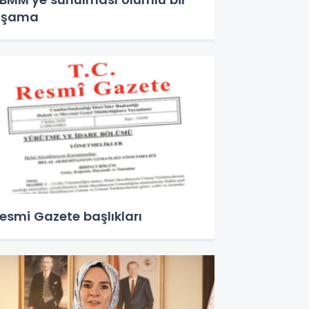
aşama
esmi Gazete başlıkları