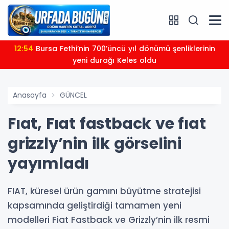
12:54
Bursa Fethi’nin 700’üncü yıl dönümü şenliklerinin
yeni durağı Keles oldu
Anasayfa
GÜNCEL
Fıat, Fıat fastback ve fıat
grizzly’nin ilk görselini
yayımladı
FIAT, küresel ürün gamını büyütme stratejisi
kapsamında geliştirdiği tamamen yeni
modelleri Fiat Fastback ve Grizzly’nin ilk resmi