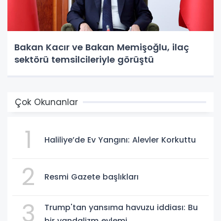
Bakan Kacır ve Bakan Memişoğlu, ilaç
sektörü temsilcileriyle görüştü
Çok Okunanlar
1
Haliliye’de Ev Yangını: Alevler Korkuttu
2
Resmi Gazete başlıkları
3
Trump'tan yansıma havuzu iddiası: Bu
bir vandalizm eylemi