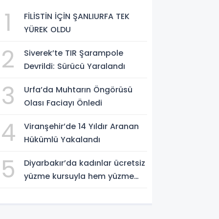
1
FİLİSTİN İÇİN ŞANLIURFA TEK
YÜREK OLDU
2
Siverek’te TIR Şarampole
Devrildi: Sürücü Yaralandı
3
Urfa’da Muhtarın Öngörüsü
Olası Faciayı Önledi
4
Viranşehir’de 14 Yıldır Aranan
Hükümlü Yakalandı
5
Diyarbakır’da kadınlar ücretsiz
yüzme kursuyla hem yüzme
öğreniyor hem sosyalleşiyor