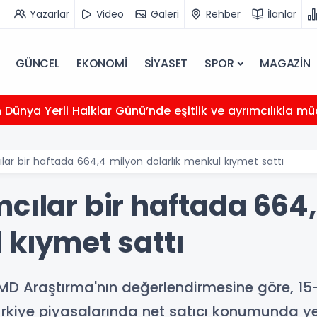
Yazarlar
Video
Galeri
Rehber
İlanlar
GÜNCEL
EKONOMİ
SİYASET
SPOR
MAGAZİN
Dünya Yerli Halklar Günü’nde eşitlik ve ayrımcılıkla mü
lar bir haftada 664,4 milyon dolarlık menkul kıymet sattı
mcılar bir haftada 664
 kıymet sattı
 BMD Araştırma'nın değerlendirmesine göre, 1
 Türkiye piyasalarında net satıcı konumunda ye