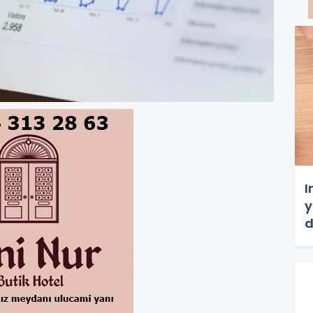
I
y
d