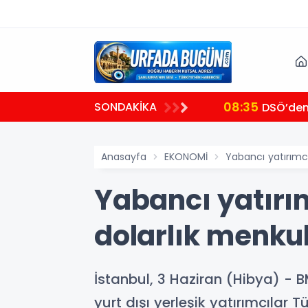
08:35
SONDAKİKA
DSÖ’den 
Anasayfa
EKONOMİ
Yabancı yatırımcı
Yabancı yatırı
dolarlık menkul
İstanbul, 3 Haziran (Hibya) -
yurt dışı yerleşik yatırımcılar