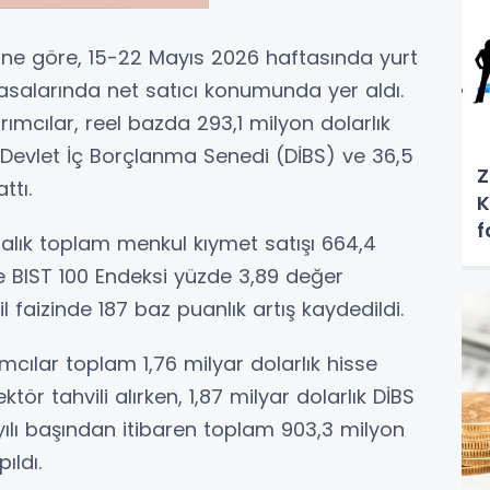
ne göre, 15-22 Mayıs 2026 haftasında yurt
iyasalarında net satıcı konumunda yer aldı.
mcılar, reel bazda 293,1 milyon dolarlık
k Devlet İç Borçlanma Senedi (DİBS) ve 36,5
Z
ttı.
K
f
talık toplam menkul kıymet satışı 664,4
e BIST 100 Endeksi yüzde 3,89 değer
l faizinde 187 baz puanlık artış kaydedildi.
cılar toplam 1,76 milyar dolarlık hisse
ktör tahvili alırken, 1,87 milyar dolarlık DİBS
 yılı başından itibaren toplam 903,3 milyon
ıldı.