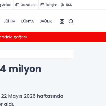
Anket
Gazeteler
İletişim
RSS
EĞİTİM
DÜNYA
SAĞLIK
08:26
cadele çağrısı
AKUT’
,4 milyon
5-22 Mayıs 2026 haftasında
r aldı.