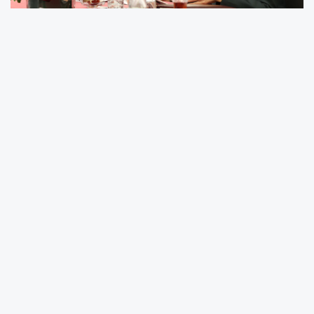
Aile ve Sosyal Hizmetler Bakanı Mahinur
Özdemir Göktaş, Türkiye Masa Tenisi