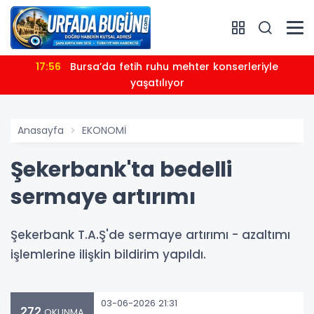
17:56
Bursa’da fetih ruhu mehter konserleriyle
yaşatılıyor
Anasayfa
EKONOMİ
Şekerbank'ta bedelli
sermaye artırımı
Şekerbank T.A.Ş'de sermaye artırımı - azaltımı
işlemlerine ilişkin bildirim yapıldı.
03-06-2026 21:31
272
OKUNMA