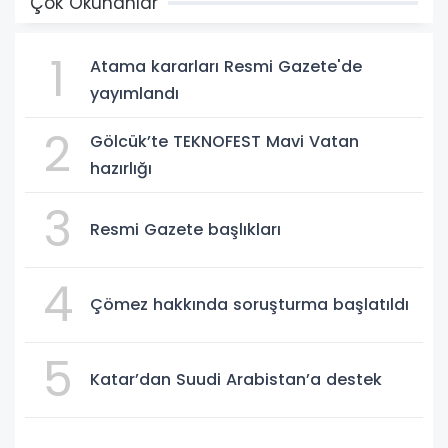
Çok Okunanlar
1
Atama kararları Resmi Gazete'de
yayımlandı
2
Gölcük’te TEKNOFEST Mavi Vatan
hazırlığı
3
Resmi Gazete başlıkları
4
Çömez hakkında soruşturma başlatıldı
5
Katar’dan Suudi Arabistan’a destek