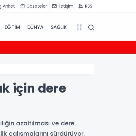
Anket
Gazeteler
İletişim
RSS
EĞİTİM
DÜNYA
SAĞLIK
15:28
Çin’de
ak için dere
iliğin azaltılması ve dere
ik çalışmalarını sürdürüyor.