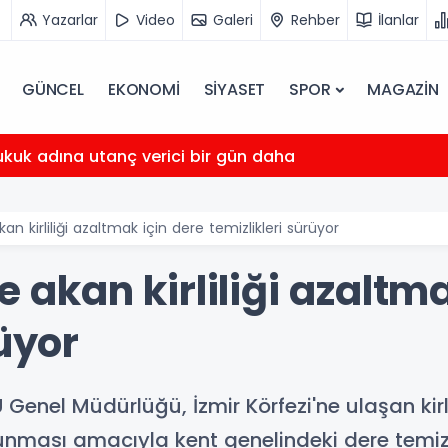
Yazarlar
Video
Galeri
Rehber
İlanlar
GÜNCEL
EKONOMİ
SİYASET
SPOR
MAGAZİN
ukuk adına utanç verici bir gün daha
kan kirliliği azaltmak için dere temizlikleri sürüyor
e akan kirliliği azaltm
rüyor
 Genel Müdürlüğü, İzmir Körfezi'ne ulaşan kirl
runması amacıyla kent genelindeki dere temizl