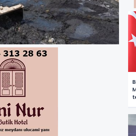
B
M
t