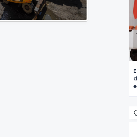
E
d
e
Ç