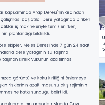
lar kapsamında Arap Deresi'nin ardından
çalışması başlatıldı. Dere yatağında biriken
atıklar iş makineleriyle temizlenirken,
in planlandığı bildirildi.
U
t
re ekipler, Meles Deresi'nde 7 gün 24 saat
t
malarla dere yatağının su taşıma
 taşınan kirlilik yükünün azaltılması
lnızca görüntü ve koku kirliliğini önlemeye
n risklerinin azaltılması, su akış rejiminin
mesine katkı sunduğu belirtildi.
tamamlanmasının ardından Manda Çayı,