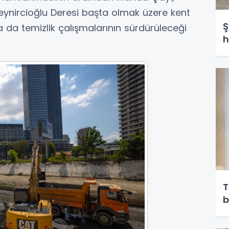
eynircioğlu Deresi başta olmak üzere kent
Ş
a da temizlik çalışmalarının sürdürüleceği
h
T
b