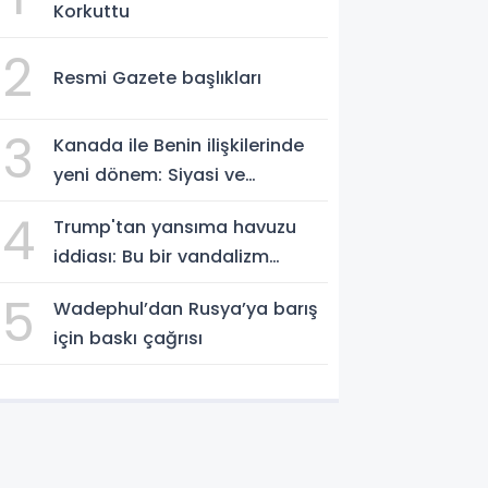
Korkuttu
2
Resmi Gazete başlıkları
3
Kanada ile Benin ilişkilerinde
yeni dönem: Siyasi ve
ekonomik iş birliği güçleniyor
4
Trump'tan yansıma havuzu
iddiası: Bu bir vandalizm
eylemi
5
Wadephul’dan Rusya’ya barış
için baskı çağrısı