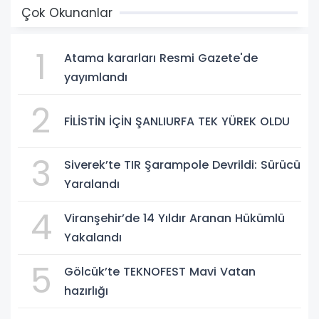
Çok Okunanlar
1
Atama kararları Resmi Gazete'de
yayımlandı
2
FİLİSTİN İÇİN ŞANLIURFA TEK YÜREK OLDU
3
Siverek’te TIR Şarampole Devrildi: Sürücü
Yaralandı
4
Viranşehir’de 14 Yıldır Aranan Hükümlü
Yakalandı
5
Gölcük’te TEKNOFEST Mavi Vatan
hazırlığı