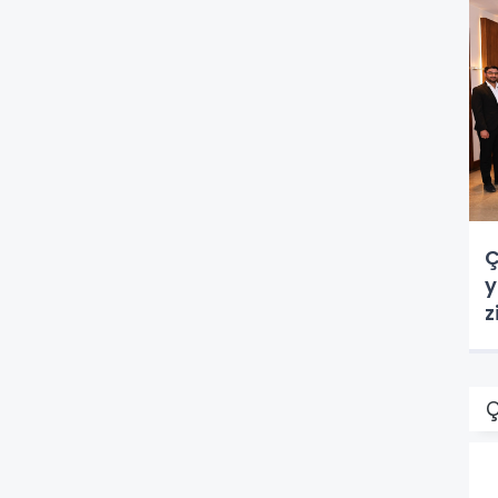
Ç
y
z
Ç