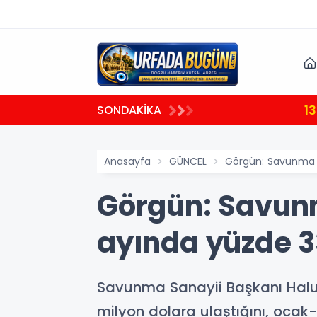
13:58
SONDAKİKA
ATATÜRK 
Anasayfa
GÜNCEL
Görgün: Savunma ve
Görgün: Savunm
ayında yüzde 33
Savunma Sanayii Başkanı Haluk
milyon dolara ulaştığını, ocak-