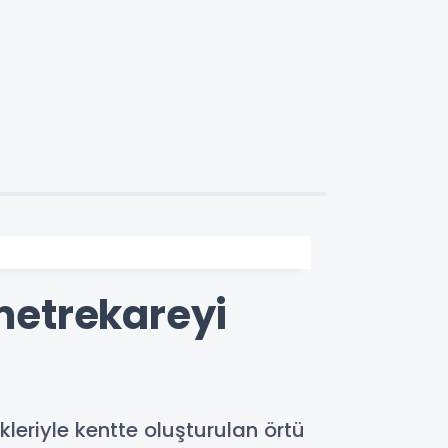
 metrekareyi
leriyle kentte oluşturulan örtü