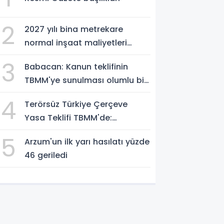
2
2027 yılı bina metrekare
normal inşaat maliyetleri
belirlendi
3
Babacan: Kanun teklifinin
TBMM'ye sunulması olumlu bir
aşama
4
Terörsüz Türkiye Çerçeve
Yasa Teklifi TBMM'de:
Düzenleme Neleri Kapsıyor?
5
Arzum'un ilk yarı hasılatı yüzde
46 geriledi