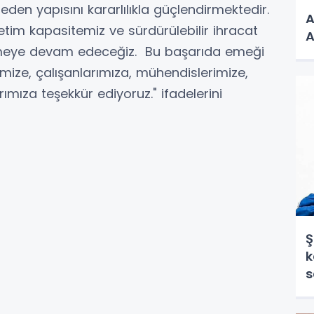
 eden yapısını kararlılıkla güçlendirmektedir.
A
etim kapasitemiz ve sürdürülebilir ihracat
A
tmeye devam edeceğiz. Bu başarıda emeği
mize, çalışanlarımıza, mühendislerimize,
mıza teşekkür ediyoruz." ifadelerini
Ş
k
s