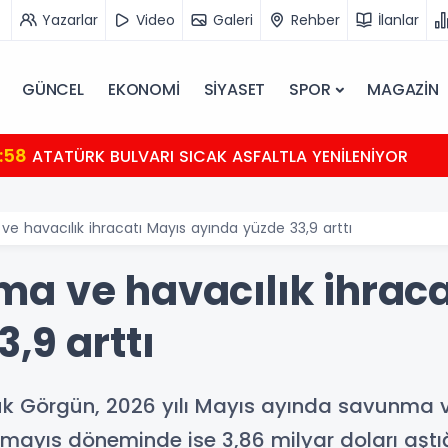
Yazarlar
Video
Galeri
Rehber
İlanlar
GÜNCEL
EKONOMİ
SİYASET
SPOR
MAGAZİN
BULVARI SICAK ASFALTLA YENİLENİYOR
 havacılık ihracatı Mayıs ayında yüzde 33,9 arttı
a ve havacılık ihraca
,9 arttı
 Görgün, 2026 yılı Mayıs ayında savunma ve
mayıs döneminde ise 3,86 milyar doları aştığ