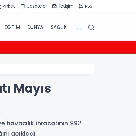
Anket
Gazeteler
İletişim
RSS
EĞİTİM
DÜNYA
SAĞLIK
13:44
Şanlıu
tı Mayıs
 havacılık ihracatının 992
ını açıkladı.