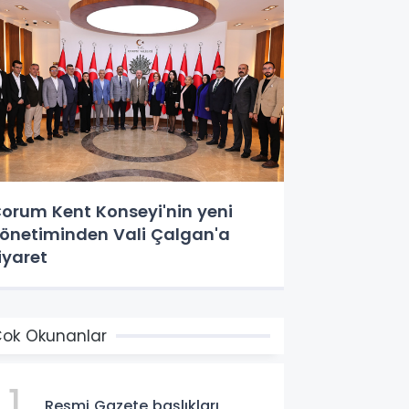
orum Kent Konseyi'nin yeni
önetiminden Vali Çalgan'a
iyaret
ok Okunanlar
1
Resmi Gazete başlıkları