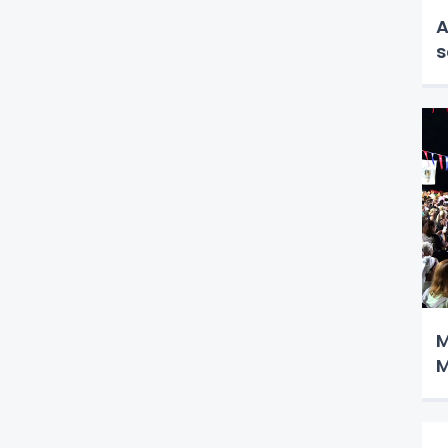
A
s
M
M