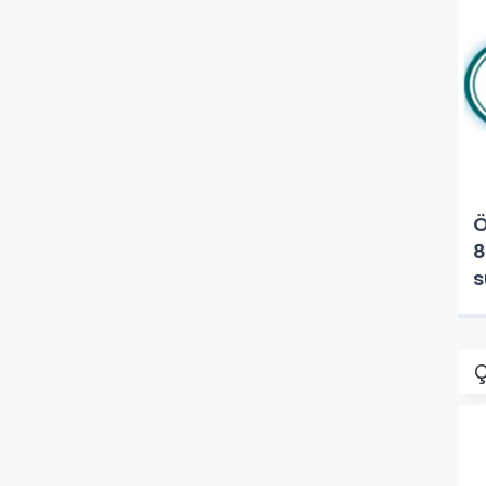
Ö
8
s
Ç