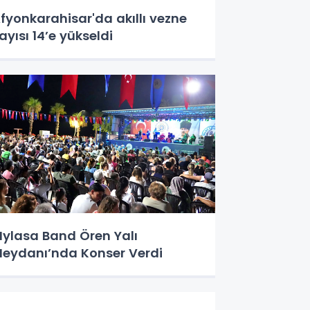
fyonkarahisar'da akıllı vezne
ayısı 14’e yükseldi
ylasa Band Ören Yalı
eydanı’nda Konser Verdi