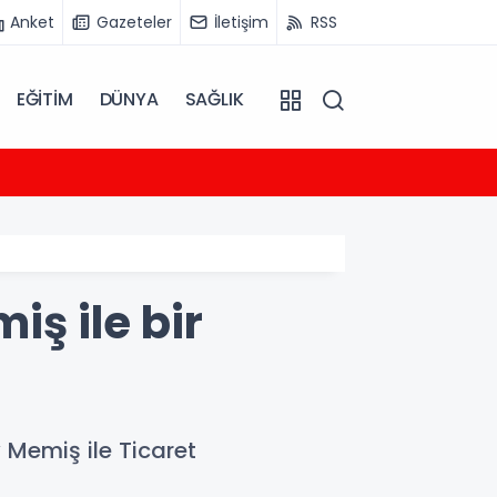
Anket
Gazeteler
İletişim
RSS
EĞİTİM
DÜNYA
SAĞLIK
09:37
Derlü
ş ile bir
 Memiş ile Ticaret