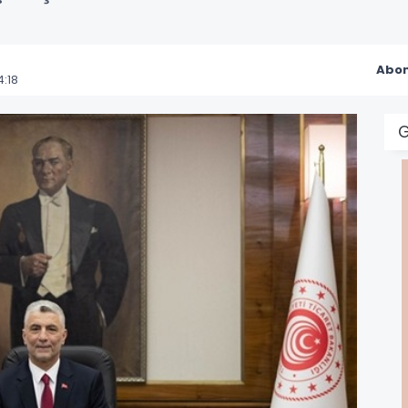
Abon
:18