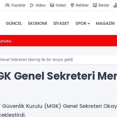
Yazarlar
Video
Galeri
Rehber
İlanlar
GÜNCEL
EKONOMİ
SİYASET
SPOR
MAGAZİN
urusu
enel Sekreteri Memiş ile bir araya geldi
K Genel Sekreteri Memi
lî Güvenlik Kurulu (MGK) Genel Sekreteri Okay
kleştirdi.