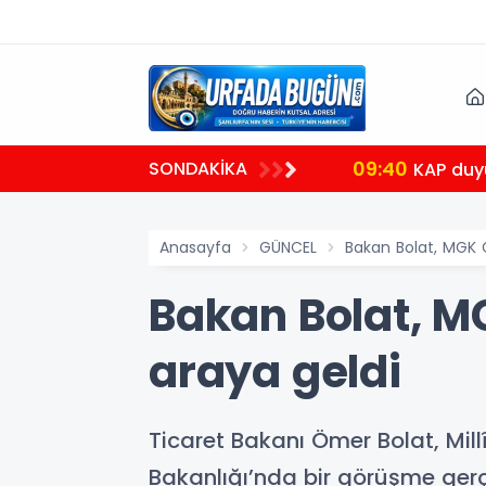
09:40
SONDAKİKA
etin bekasını gözetiyor
KAP duy
Anasayfa
GÜNCEL
Bakan Bolat, MGK G
Bakan Bolat, MG
araya geldi
Ticaret Bakanı Ömer Bolat, Mil
Bakanlığı’nda bir görüşme gerçe