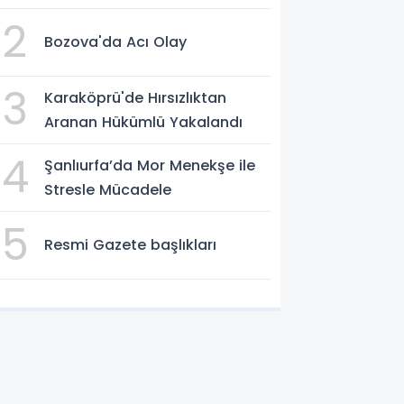
HAZIRLIK DESTEĞİ
2
Bozova'da Acı Olay
3
Karaköprü'de Hırsızlıktan
Aranan Hükümlü Yakalandı
4
Şanlıurfa’da Mor Menekşe ile
Stresle Mücadele
5
Resmi Gazete başlıkları