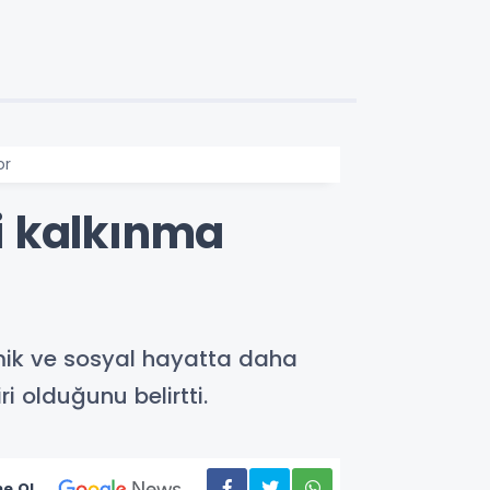
or
i kalkınma
mik ve sosyal hayatta daha
i olduğunu belirtti.
e Ol