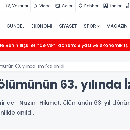
Yazarlar
Video
Galeri
Rehber
İlanlar
GÜNCEL
EKONOMİ
SİYASET
SPOR
MAGAZİN
e Benin ilişkilerinde yeni dönem: Siyasi ve ekonomik iş b
ünün 63. yılında İzmir'de anıldı
lümünün 63. yılında İz
erinden Nazım Hikmet, ölümünün 63. yıl dönüm
likle anıldı.