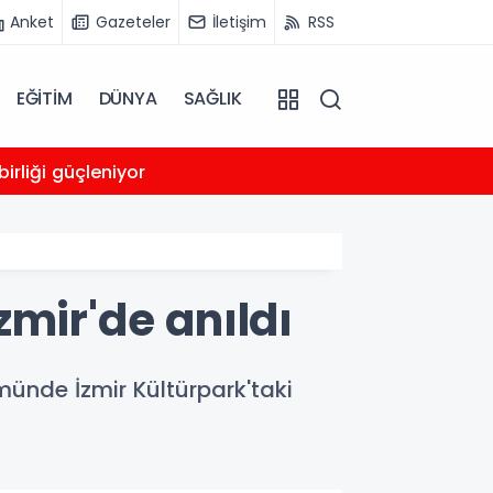
Anket
Gazeteler
İletişim
RSS
EĞİTİM
DÜNYA
SAĞLIK
00:05
irliği güçleniyor
Trump
mir'de anıldı
ünde İzmir Kültürpark'taki