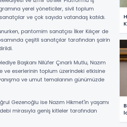
elediyesi ve İzmir 68'liler Platformu iş
gramına yerel yöneticiler, sivil toplum
H
r, sanatçılar ve çok sayıda vatandaş katıldı.
K
okunurken, pantomim sanatçısı İlker Kılıçer de
amında çeşitli sanatçılar tarafından şairin
rildi.
diye Başkanı Nilüfer Çınarlı Mutlu, Nazım
e ve eserlerinin toplum üzerindeki etkisine
 dayanışma ve umut temalarının günümüzde
rtuğrul Gezenoğlu ise Nazım Hikmet'in yaşamı
B
bi mirasıyla geniş kitleler tarafından
l