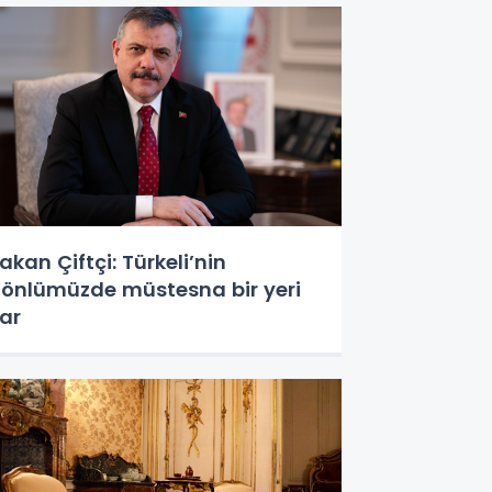
akan Çiftçi: Türkeli’nin
önlümüzde müstesna bir yeri
ar