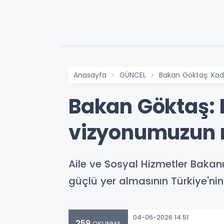
Anasayfa
GÜNCEL
Bakan Göktaş: Kad
Bakan Göktaş: 
vizyonumuzun m
Aile ve Sosyal Hizmetler Baka
güçlü yer almasının Türkiye'nin
04-06-2026 14:51
259
OKUNMA