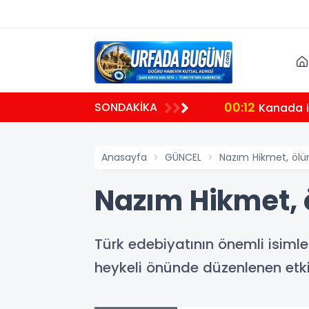
00:12
SONDAKİKA
Kanada il
Anasayfa
GÜNCEL
Nazım Hikmet, ölüm
Nazım Hikmet, ö
Türk edebiyatının önemli isiml
heykeli önünde düzenlenen etkin