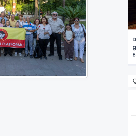
D
g
E
Ç