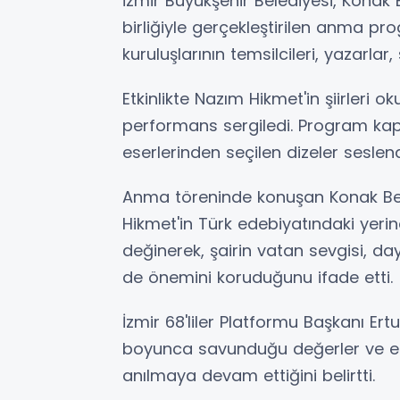
İzmir Büyükşehir Belediyesi, Konak B
birliğiyle gerçekleştirilen anma pro
kuruluşlarının temsilcileri, yazarla
Etkinlikte Nazım Hikmet'in şiirleri 
performans sergiledi. Program kaps
eserlerinden seçilen dizeler seslendi
Anma töreninde konuşan Konak Bele
Hikmet'in Türk edebiyatındaki yerin
değinerek, şairin vatan sevgisi,
de önemini koruduğunu ifade etti.
İzmir 68'liler Platformu Başkanı E
boyunca savunduğu değerler ve ede
anılmaya devam ettiğini belirtti.