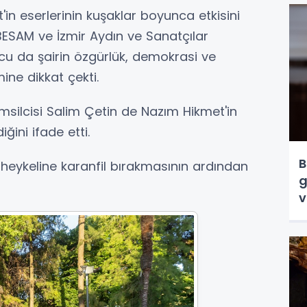
in eserlerinin kuşaklar boyunca etkisini
 BESAM ve İzmir Aydın ve Sanatçılar
u da şairin özgürlük, demokrasi ve
ne dikkat çekti.
msilcisi Salim Çetin de Nazım Hikmet'in
iğini ifade etti.
B
t heykeline karanfil bırakmasının ardından
g
v