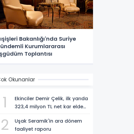
ışişleri Bakanlığı'nda Suriye
ündemli Kurumlararası
şgüdüm Toplantısı
ok Okunanlar
1
Ekinciler Demir Çelik, ilk yarıda
323,4 milyon TL net kar elde
etti
2
Uşak Seramik'in ara dönem
faaliyet raporu