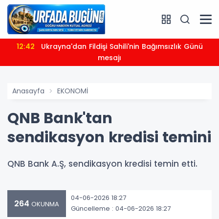
12:42
Ukrayna'dan Fildişi Sahili'nin Bağımsızlık Günü
mesajı
Anasayfa
EKONOMİ
QNB Bank'tan
sendikasyon kredisi temini
QNB Bank A.Ş, sendikasyon kredisi temin etti.
04-06-2026 18:27
264
OKUNMA
Güncelleme : 04-06-2026 18:27