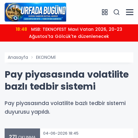
18:48
MSB: TEKNOFEST Mavi Vatan 2026, 20-23
Ağustos'ta Gölcük'te düzenlenecek
Anasayfa
EKONOMİ
Pay piyasasında volatilite
bazlı tedbir sistemi
Pay piyasasında volatilite bazlı tedbir sistemi
duyurusu yapıldı.
04-06-2026 18:45
271
OKUNMA