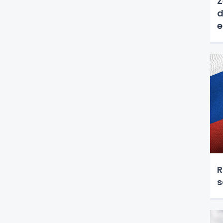
Z
d
e
R
s