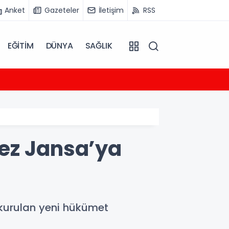
Anket
Gazeteler
İletişim
RSS
EĞİTİM
DÜNYA
SAĞLIK
19:45
Milli 
ez Jansa’ya
 kurulan yeni hükümet