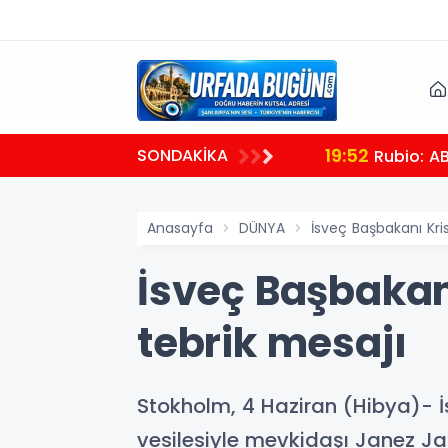
19:52
SONDAKİKA
 olacağız
Rubio: A
Anasayfa
DÜNYA
İsveç Başbakanı Kri
İsveç Başbakan
tebrik mesajı
Stokholm, 4 Haziran (Hibya)- İ
vesilesiyle mevkidaşı Janez Jans