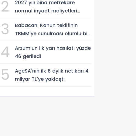
2
2027 yılı bina metrekare
normal inşaat maliyetleri
belirlendi
3
Babacan: Kanun teklifinin
TBMM'ye sunulması olumlu bir
aşama
4
Arzum'un ilk yarı hasılatı yüzde
46 geriledi
5
AgeSA'nın ilk 6 aylık net karı 4
milyar TL'ye yaklaştı