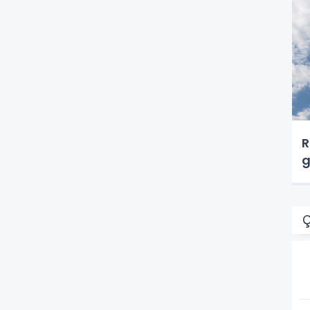
R
g
Ç