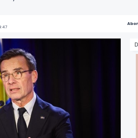
Abon
9:47