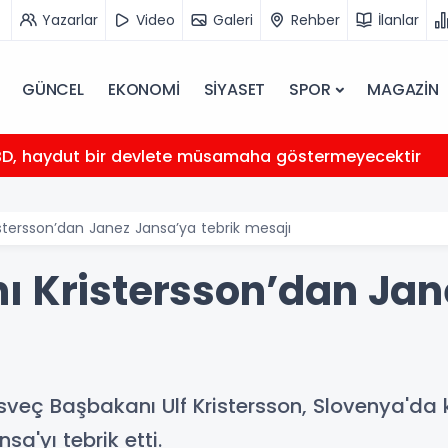
Yazarlar
Video
Galeri
Rehber
İlanlar
GÜNCEL
EKONOMİ
SİYASET
SPOR
MAGAZİN
BD, haydut bir devlete müsamaha göstermeyecektir
stersson’dan Janez Jansa’ya tebrik mesajı
ı Kristersson’dan Jan
sveç Başbakanı Ulf Kristersson, Slovenya'da
a'yı tebrik etti.