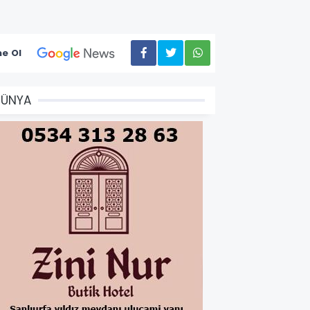
e Ol
DÜNYA