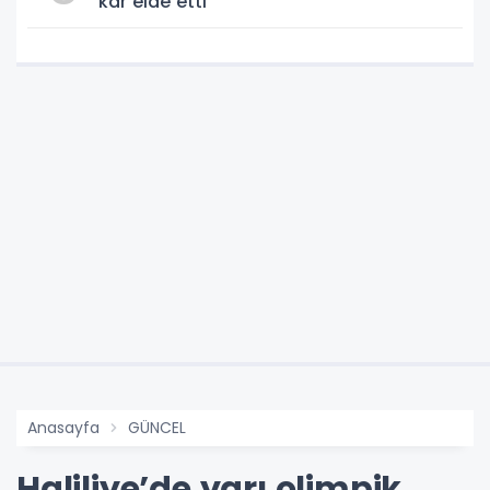
kar elde etti
Anasayfa
GÜNCEL
Haliliye’de yarı olimpik