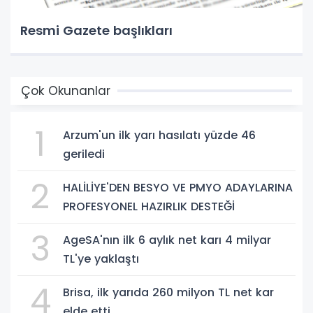
Resmi Gazete başlıkları
Çok Okunanlar
1
Arzum'un ilk yarı hasılatı yüzde 46
geriledi
2
HALİLİYE'DEN BESYO VE PMYO ADAYLARINA
PROFESYONEL HAZIRLIK DESTEĞİ
3
AgeSA'nın ilk 6 aylık net karı 4 milyar
TL'ye yaklaştı
4
Brisa, ilk yarıda 260 milyon TL net kar
elde etti