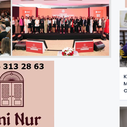
K
M
O