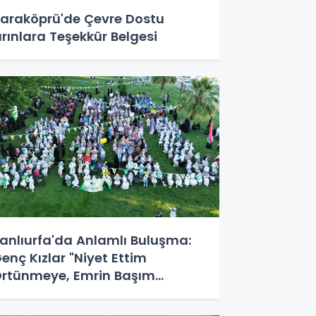
araköprü'de Çevre Dostu
ırınlara Teşekkür Belgesi
anlıurfa'da Anlamlı Buluşma:
enç Kızlar "Niyet Ettim
rtünmeye, Emrin Başım
stüne" Dedi