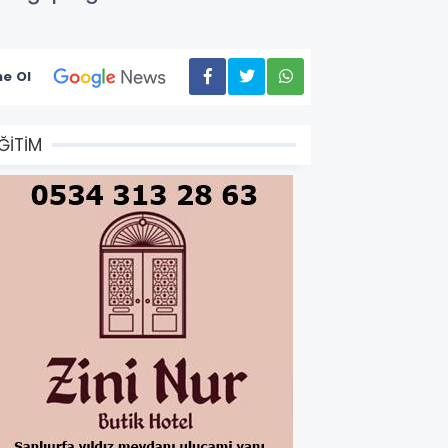
e Ol
ĞİTİM