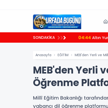
04:44
SONDAKİKA
Altın Yu
Anasayfa
EĞİTİM
MEB'den Yerli ve Mi
MEB'den Yerli v
Öğrenme Platfo
Millî Eğitim Bakanlığı tarafında
yabancı dil öğrenme platformu "D