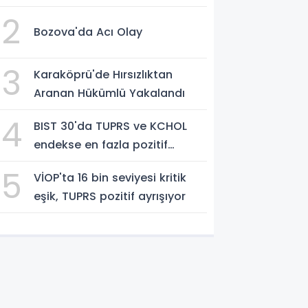
HAZIRLIK DESTEĞİ
2
Bozova'da Acı Olay
3
Karaköprü'de Hırsızlıktan
Aranan Hükümlü Yakalandı
4
BIST 30'da TUPRS ve KCHOL
endekse en fazla pozitif
katkıyı sağladı
5
VİOP'ta 16 bin seviyesi kritik
eşik, TUPRS pozitif ayrışıyor