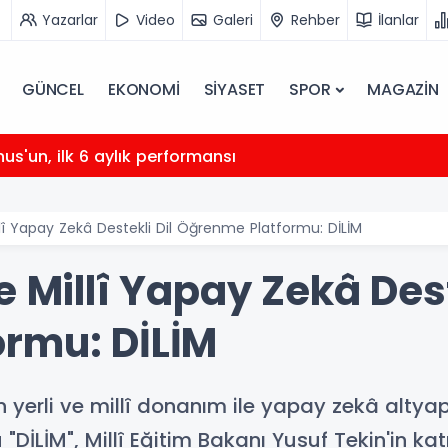
Yazarlar
Video
Galeri
Rehber
İlanlar
GÜNCEL
EKONOMİ
SİYASET
SPOR
MAGAZİN
nus'un, ilk 6 aylık performansı
llî Yapay Zekâ Destekli Dil Öğrenme Platformu: DİLİM
e Millî Yapay Zekâ Dest
rmu: DİLİM
n yerli ve millî donanım ile yapay zekâ altyapıs
İLİM", Millî Eğitim Bakanı Yusuf Tekin'in katı