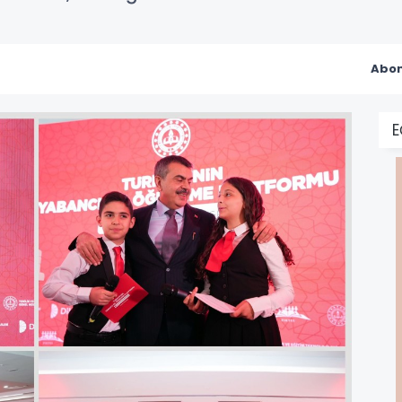
Abon
E