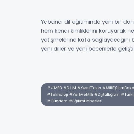
Yabancı dil eğitiminde yeni bir dön
hem kendi kimliklerini koruyarak h
yetişmelerine katkı sağlayacağını b
yeni diller ve yeni becerilerle geli
##MEB #DİLİM #YusufTekin #MilliEğitimBaka
#Teknoloji #YerliVeMilli #DijitalEğitim #Tü
#Gündem #EğitimHaberleri