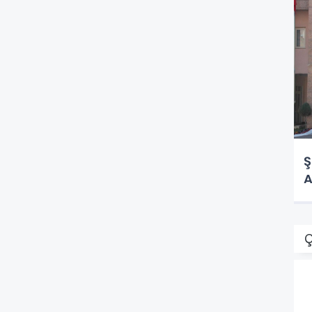
Ş
A
Ç