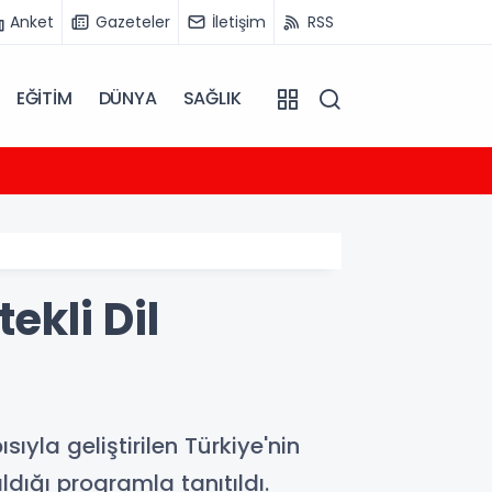
Anket
Gazeteler
İletişim
RSS
EĞİTİM
DÜNYA
SAĞLIK
04:40
Alark
ekli Dil
ıyla geliştirilen Türkiye'nin
ldığı programla tanıtıldı.