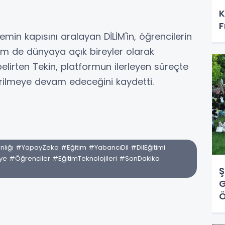
K
F
emin kapısını aralayan DİLİM'in, öğrencilerin
em de dünyaya açık bireyler olarak
elirten Tekin, platformun ilerleyen süreçte
ştirilmeye devam edeceğini kaydetti.
nlığı #YapayZeka #Eğitim #YabancıDil #DilEğitimi
rkiye #Öğrenciler #EğitimTeknolojileri #SonDakika
Ş
G
Ö
Ü