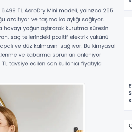
k
.499 TL AeroDry Mini modeli, yalnızca 265
ğu azaltıyor ve taşıma kolaylığı sağlıyor.
la havayı yoğunlaştırarak kurutma süresini
iyon, saç tellerindeki pozitif elektrik yükünü
 kapalı ve düz kalmasını sağlıyor. Bu kimyasal
iklenme ve kabarma sorunları önleniyor.
 tavsiye edilen son kullanıcı fiyatıyla
E
S
K
Ç