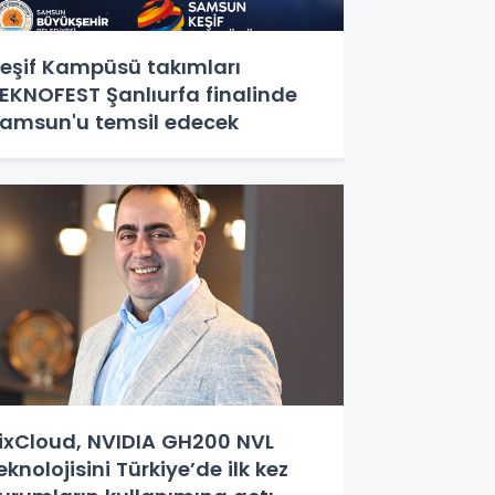
eşif Kampüsü takımları
EKNOFEST Şanlıurfa finalinde
amsun'u temsil edecek
ixCloud, NVIDIA GH200 NVL
eknolojisini Türkiye’de ilk kez