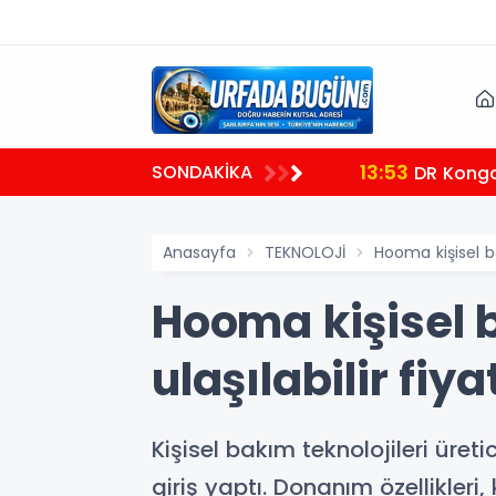
13:53
SONDAKİKA
i
DR Kongo’
Anasayfa
TEKNOLOJİ
Hooma kişisel b
Hooma kişisel 
ulaşılabilir fiy
Kişisel bakım teknolojileri üre
giriş yaptı. Donanım özellikleri