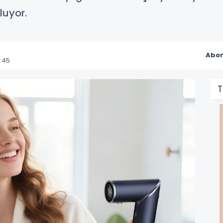
luyor.
Abon
:45
T