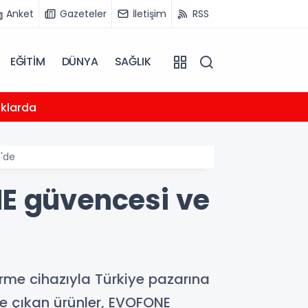
Anket
Gazeteler
İletişim
RSS
EĞİTİM
DÜNYA
SAĞLIK
13:50
uklarda
Azerba
e'de
NE güvencesi ve
dirme cihazıyla Türkiye pazarına
öne çıkan ürünler, EVOFONE