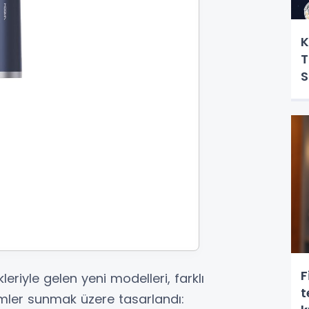
K
T
S
F
riyle gelen yeni modelleri, farklı
t
mler sunmak üzere tasarlandı: