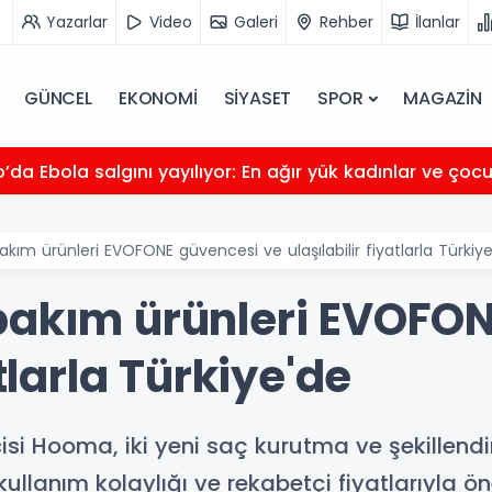
Yazarlar
Video
Galeri
Rehber
İlanlar
GÜNCEL
EKONOMİ
SİYASET
SPOR
MAGAZİN
da Ebola salgını yayılıyor: En ağır yük kadınlar ve çoc
akım ürünleri EVOFONE güvencesi ve ulaşılabilir fiyatlarla Türkiy
bakım ürünleri EVOFO
atlarla Türkiye'de
ticisi Hooma, iki yeni saç kurutma ve şekillen
, kullanım kolaylığı ve rekabetçi fiyatlarıyla 