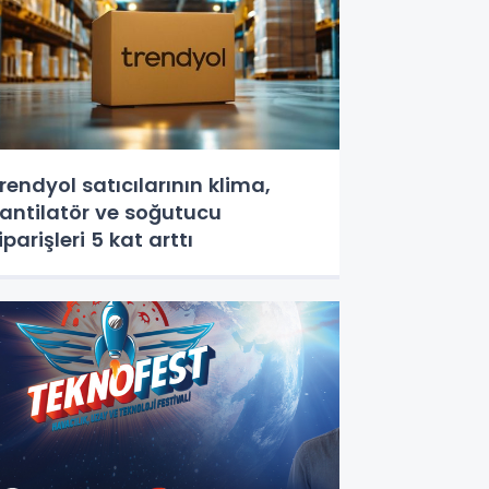
rendyol satıcılarının klima,
antilatör ‎ve soğutucu
iparişleri 5 kat arttı