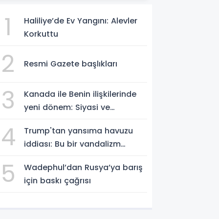
1
Haliliye’de Ev Yangını: Alevler
Korkuttu
2
Resmi Gazete başlıkları
3
Kanada ile Benin ilişkilerinde
yeni dönem: Siyasi ve
ekonomik iş birliği güçleniyor
4
Trump'tan yansıma havuzu
iddiası: Bu bir vandalizm
eylemi
5
Wadephul’dan Rusya’ya barış
için baskı çağrısı